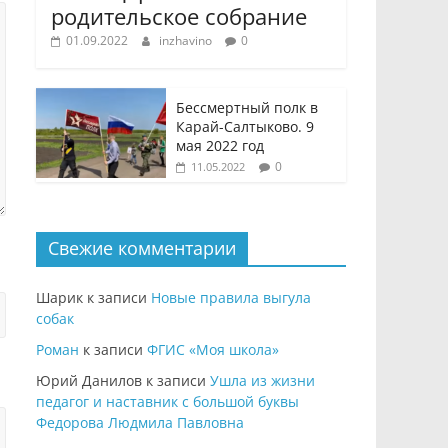
родительское собрание
01.09.2022
inzhavino
0
Бессмертный полк в
Карай-Салтыково. 9
мая 2022 год
0
11.05.2022
Свежие комментарии
Шарик
к записи
Новые правила выгула
собак
Роман
к записи
ФГИС «Моя школа»
Юрий Данилов
к записи
Ушла из жизни
педагог и наставник с большой буквы
Федорова Людмила Павловна