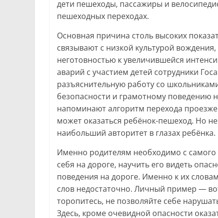
дети пешеходы, пассажиры и велосипедис
пешеходных переходах.
Основная причина столь высоких показа
связывают с низкой культурой вождения,
неготовностью к увеличившейся интенси
аварий с участием детей сотрудники Го
разъяснительную работу со школьниками
безопасности и грамотному поведению н
напоминают алгоритм перехода проезжей
может оказаться ребёнок-пешеход. Но не
наибольший авторитет в глазах ребёнка.
Именно родителям необходимо с самого р
себя на дороге, научить его видеть опас
поведения на дороге. Именно к их слова
слов недостаточно. Личный пример — вот
торопитесь, не позволяйте себе нарушат
Здесь, кроме очевидной опасности оказа