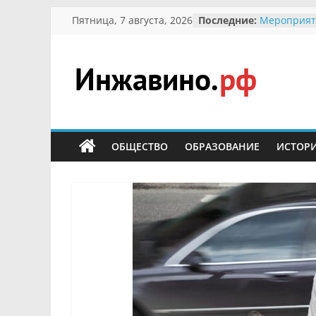
Перейти
Пятница, 7 августа, 2026
Последние:
Мероприят
к
Междунаро
Присвоени
содержимому
гражданин 
участнице 
Инжавино.рф
Отечествен
Александре
Кирсаново
сельский
Безопаснос
портал
ОБЩЕСТВО
ОБРАЗОВАНИЕ
ИСТОР
Ученики пр
мероприят
первоцветы
В вольере 
заповедник
суслики