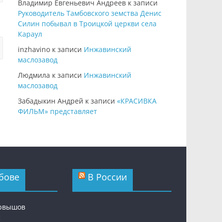
Владимир Евгеньевич Андреев
к записи
Руководитель Тамбовского земства Денис
Силин побывал в Троицкой церкви села
Караул
inzhavino
к записи
Инжавинский
маслозавод
Людмила
к записи
Инжавинский
маслозавод
Забадыкин Андрей
к записи
«КРАСИВКА
ФИЛЬМ» представляет
бове
В России
ервышов
с