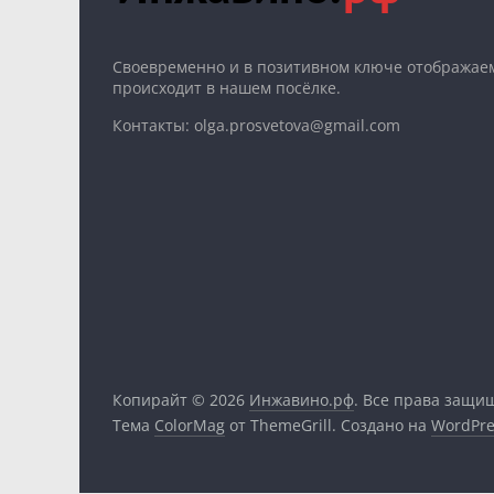
Cвоевременно и в позитивном ключе отображаем
происходит в нашем посёлке.
Контакты: olga.prosvetova@gmail.com
Копирайт © 2026
Инжавино.рф
. Все права защи
Тема
ColorMag
от ThemeGrill. Создано на
WordPre