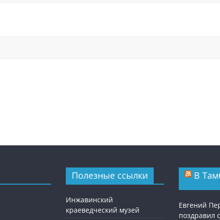
Полезные ссылки
В Там
Инжавинский
Евгений П
краеведческий музей
поздравил 