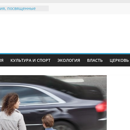
ия, посвященные
дному Дню семьи
е звания «Почётный
Инжавинского округа»
Великой
ной, фронтовичке
 Николаевне
й
ть в сети Интернет
ИЯ
КУЛЬТУРА И СПОРТ
ЭКОЛОГИЯ
ВЛАСТЬ
ЦЕРКОВЬ
иняли участие в
ии «Сохраним
!»
Воронинского
а родились крапчатые