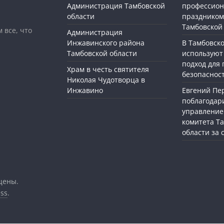
Администрация Тамбовской
профессио
области
праздником
Тамбовской
 все, что
Администрация
Инжавинского района
В Тамбовск
Тамбовской области
используют
подход для
Храм в честь святителя
безопасност
Николая Чудотворца в
Инжавино
Евгений П
поблагодар
управление
комитета Т
области за
щены.
ss
.