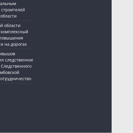
нальным
 строителей
 области
ой области
 комплексный
 повышения
и на дорогах
ервышов
ил следственное
 Следственного
амбовской
 сотрудничество