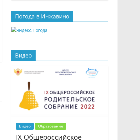
Погода в Инжавино
Видео
Видео
Образование
IX Общероссийское