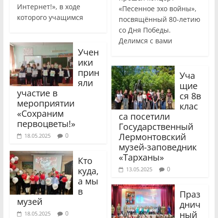
Интернет!», в ходе
«Песенное эхо войны»,
которого учащимся
посвящённый 80-летию
со Дня Победы.
Делимся с вами
Учен
ики
прин
Уча
яли
щие
участие в
ся 8в
мероприятии
клас
«Сохраним
са посетили
первоцветы!»
Государственный
Лермонтовский
0
18.05.2025
музей-заповедник
«Тарханы»
Кто
куда,
0
13.05.2025
а мы
в
Праз
музей
днич
ный
0
18.05.2025