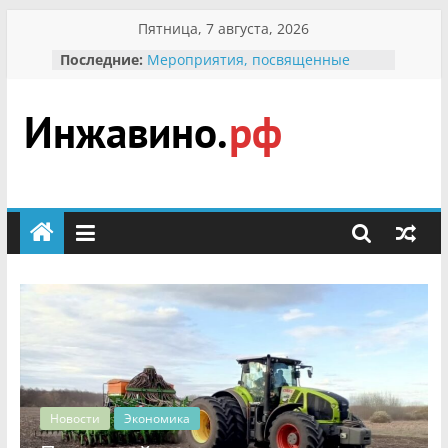
Перейти
Пятница, 7 августа, 2026
к
Последние:
Мероприятия, посвященные
содержимому
Международному Дню семьи
Присвоение звания «Почётный
гражданин Инжавинского округа»
участнице Великой
Инжавино.рф
Отечественной, фронтовичке
Александре Николаевне
Кирсановой
сельский
Безопасность в сети Интернет
портал
Ученики приняли участие в
мероприятии «Сохраним
первоцветы!»
В вольере Воронинского
заповедника родились крапчатые
суслики
й,
Новости
Экономика