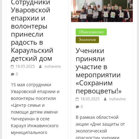
Сотрудники
Уваровской
епархии и
волонтеры
принесли
Образование
Экология
радость в
Караульский
Ученики
детский дом
приняли
участие в
18.05.2025
inzhavino
мероприятии
0
«Сохраним
15 мая сотрудники
первоцветы!»
Уваровской епархии и
волонтеры посетили
18.05.2025
inzhavino
«Центр семьи и
0
помощи детям имени
В рамках областной
Чичерина» в селе
акции «Дни защиты от
Караул Инжавинского
экологической
муниципального
опасности» ученики