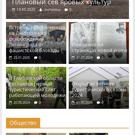
Плановый сев яровых культур
13.05.2025
inzhavino
0
Встреча, приуроченная
ко Дню полного
освобождения
Ленинграда от
Инжавино на
фашистской блокады
страницах новой книги
25.01.2025
0
21.07.2024
0
В Тамбовской области
состоялся первый
Открытие летнего
туристический слет
туристического сезона
работающей молодежи
2024
20.05.2024
0
01.05.2024
0
Общество