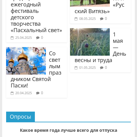
ежегодный
«Рус
фестиваль
ский Витязь»
детского
0
08.05.2025
творчества
«Пасхальный свет»
1
0
25.04.2025
мая
—
Со
День
свет
весны и труда
лым
0
01.05.2025
праз
дником Святой
Пасхи!
0
20.04.2025
Опросы
Какое время года лучше всего для отпуска