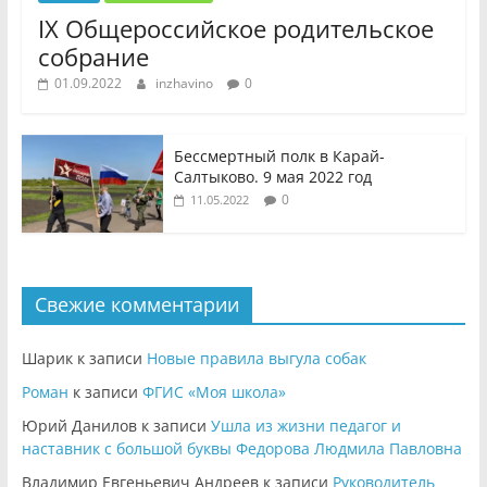
IX Общероссийское родительское
собрание
01.09.2022
inzhavino
0
Бессмертный полк в Карай-
Салтыково. 9 мая 2022 год
0
11.05.2022
Свежие комментарии
Шарик
к записи
Новые правила выгула собак
Роман
к записи
ФГИС «Моя школа»
Юрий Данилов
к записи
Ушла из жизни педагог и
наставник с большой буквы Федорова Людмила Павловна
Владимир Евгеньевич Андреев
к записи
Руководитель