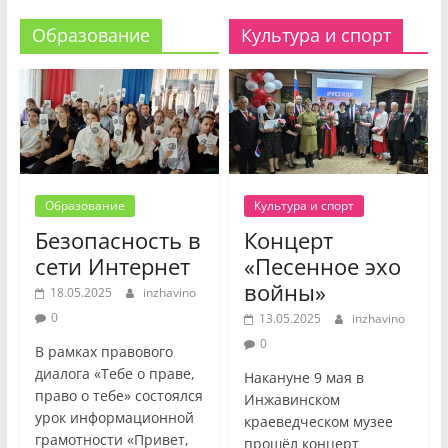
Образование
Культура и спорт
Образование
Культура и спорт
Безопасность в
Концерт
сети Интернет
«Песенное эхо
войны»
18.05.2025
inzhavino
0
13.05.2025
inzhavino
0
В рамках правового
диалога «Тебе о праве,
Накануне 9 мая в
право о тебе» состоялся
Инжавинском
урок информационной
краеведческом музее
грамотности «Привет,
прошёл концерт