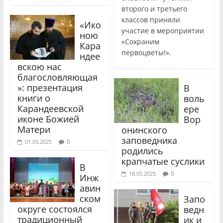
второго и третьего
классов приняли
«Ико
участие в мероприятии
ною
«Сохраним
Кара
первоцветы!».
ндее
вскою нас
благословляющая
»: презентация
В
книги о
воль
Карандеевской
ере
иконе Божией
Вор
Матери
онинского
заповедника
0
01.05.2025
родились
крапчатые суслики
В
0
18.05.2025
Инж
авин
ском
Запо
округе состоялся
ведн
традиционный
ик и