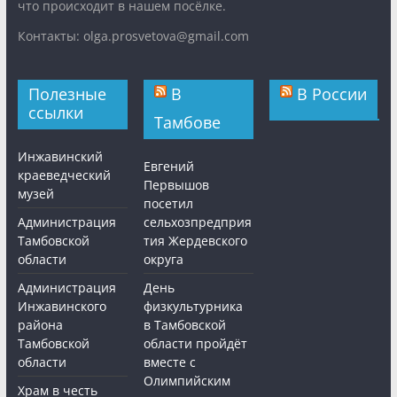
что происходит в нашем посёлке.
Контакты: olga.prosvetova@gmail.com
Полезные
В
В России
ссылки
Тамбове
Инжавинский
Евгений
краеведческий
Первышов
музей
посетил
Администрация
сельхозпредприя
Тамбовской
тия Жердевского
области
округа
Администрация
День
Инжавинского
физкультурника
района
в Тамбовской
Тамбовской
области пройдёт
области
вместе с
Олимпийским
Храм в честь