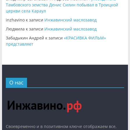
Тамбовского земства Денис Силин побывал в Троицкой
церкви села Караул
inzhavino
к записи
Инжавинский маслозавод
Людмила
к записи
Инжавинский маслозавод
Забадыкин Андрей
к записи
«КРАСИВКА ФИЛЬМ»
представляет
О нас
Cвоевременно и в позитивном ключе отображаем все,