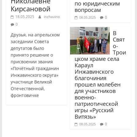
Николаевне
по юридическим
Кирсановой
вопросам
18.05.2025
inzhavino
0
08.05.2025
0
В
Друзья, на апрельском
Свят
заседании Совета
о-
депутатов было
Трои
принято решение о
цком храме села
присвоении звания
Караул
«Почётный гражданин
Инжавинского
Инжавинского округа»
благочиния
участнице Великой
прошел молебен
Отечественной,
для участников
фронтовичке
военно-
патриотической
игры «Русский
Витязь»
0
08.05.2025