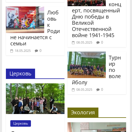
конц
ерт, посвященный
Люб
Дню победы в
овь
Великой
к
Отечественной
Роди
войне 1941-1945
не начинается с
семьи
0
08.05.2025
0
18.05.2025
Турн
ир
по
Церковь
воле
йболу
0
08.05.2025
Экология
Церковь