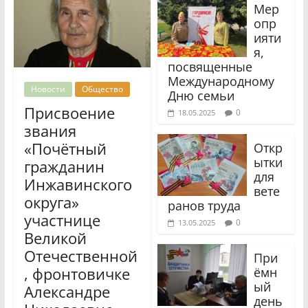
Мер
опр
ияти
я,
посвященные
Международному
Новости
Общество
Дню семьи
Присвоение
0
18.05.2025
звания
«Почётный
Откр
ытки
гражданин
для
Инжавинского
вете
округа»
ранов труда
участнице
0
13.05.2025
Великой
Отечественной
При
, фронтовичке
ёмн
ый
Александре
день