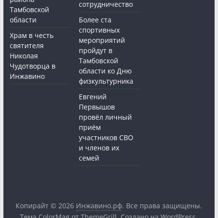
сотрудничество
Тамбовской
области
Более ста
спортивных
Храм в честь
мероприятий
святителя
пройдут в
Николая
Тамбовской
Чудотворца в
области ко Дню
Инжавино
физкультурника
Евгений
Первышов
провёл личный
приём
участников СВО
и членов их
семей
Копирайт © 2026
Инжавино.рф
. Все права защищены.
Тема
ColorMag
от ThemeGrill. Создано на
WordPress
.