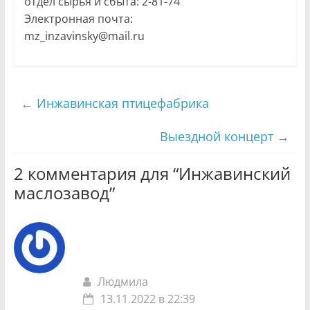
отдел сырья и сбыта: 2-81-74
Электронная почта:
mz_inzavinsky@mail.ru
←
Инжавинская птицефабрика
Выездной концерт
→
2 комментария для “
Инжавинский
маслозавод
”
Людмила
13.11.2022 в 22:39