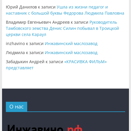
Юрий Данилов
к записи
Ушла из жизни педагог и
наставник с большой буквы Федорова Людмила Павловна
Владимир Евгеньевич Андреев
к записи
Руководитель
Тамбовского земства Денис Силин побывал в Троицкой
церкви села Караул
inzhavino
к записи
Инжавинский маслозавод
Людмила
к записи
Инжавинский маслозавод
Забадыкин Андрей
к записи
«КРАСИВКА ФИЛЬМ»
представляет
О нас