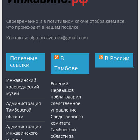
Cвоевременно и в позитивном ключе отображаем все,
что происходит в нашем посёлке.
Контакты: olga.prosvetova@gmail.com
Полезные
В
В России
ссылки
Тамбове
Инжавинский
Евгений
краеведческий
Первышов
музей
поблагодарил
Администрация
следственное
Тамбовской
управление
области
Следственного
комитета
Администрация
Тамбовской
Инжавинского
области за
района