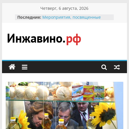
Перейти
Четверг, 6 августа, 2026
к
Последние:
Мероприятия, посвященные
содержимому
Международному Дню семьи
Присвоение звания «Почётный
гражданин Инжавинского округа»
участнице Великой
Инжавино.рф
Отечественной, фронтовичке
Александре Николаевне
Кирсановой
сельский
Безопасность в сети Интернет
портал
Ученики приняли участие в
мероприятии «Сохраним
первоцветы!»
В вольере Воронинского
заповедника родились крапчатые
суслики