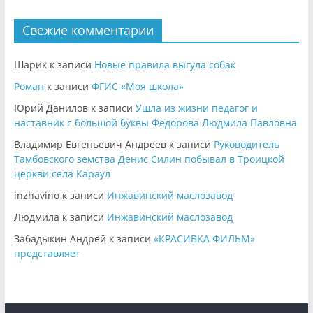
Свежие комментарии
Шарик
к записи
Новые правила выгула собак
Роман
к записи
ФГИС «Моя школа»
Юрий Данилов
к записи
Ушла из жизни педагог и
наставник с большой буквы Федорова Людмила Павловна
Владимир Евгеньевич Андреев
к записи
Руководитель
Тамбовского земства Денис Силин побывал в Троицкой
церкви села Караул
inzhavino
к записи
Инжавинский маслозавод
Людмила
к записи
Инжавинский маслозавод
Забадыкин Андрей
к записи
«КРАСИВКА ФИЛЬМ»
представляет