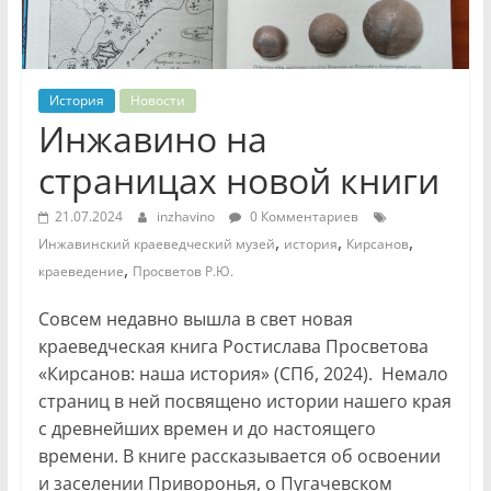
История
Новости
Инжавино на
страницах новой книги
21.07.2024
inzhavino
0 Комментариев
,
,
,
Инжавинский краеведческий музей
история
Кирсанов
,
краеведение
Просветов Р.Ю.
Совсем недавно вышла в свет новая
краеведческая книга Ростислава Просветова
«Кирсанов: наша история» (СПб, 2024). Немало
страниц в ней посвящено истории нашего края
с древнейших времен и до настоящего
времени. В книге рассказывается об освоении
и заселении Приворонья, о Пугачевском