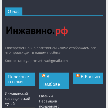
О нас
Cвоевременно и в позитивном ключе отображаем все,
что происходит в нашем посёлке.
Контакты: olga.prosvetova@gmail.com
Полезные
В
В России
ссылки
Тамбове
Инжавинский
Евгений
краеведческий
Первышов
музей
поздравил с