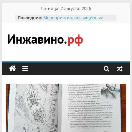
Перейти
Пятница, 7 августа, 2026
к
Последние:
Мероприятия, посвященные
содержимому
Международному Дню семьи
Присвоение звания «Почётный
гражданин Инжавинского округа»
участнице Великой
Инжавино.рф
Отечественной, фронтовичке
Александре Николаевне
Кирсановой
сельский
Безопасность в сети Интернет
портал
Ученики приняли участие в
мероприятии «Сохраним
первоцветы!»
В вольере Воронинского
заповедника родились крапчатые
суслики