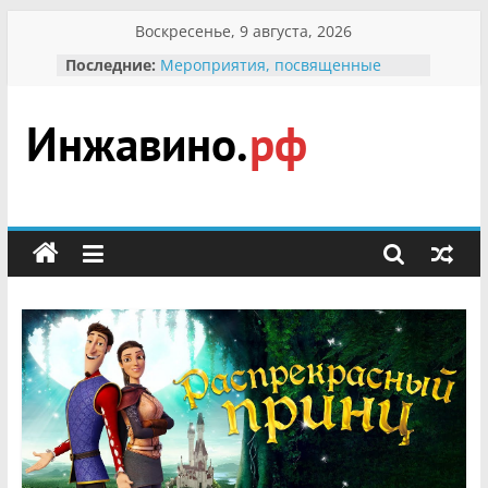
Перейти
Воскресенье, 9 августа, 2026
к
Последние:
Мероприятия, посвященные
содержимому
Международному Дню семьи
Присвоение звания «Почётный
гражданин Инжавинского округа»
участнице Великой
Инжавино.рф
Отечественной, фронтовичке
Александре Николаевне
Кирсановой
сельский
Безопасность в сети Интернет
портал
Ученики приняли участие в
мероприятии «Сохраним
первоцветы!»
В вольере Воронинского
заповедника родились крапчатые
суслики