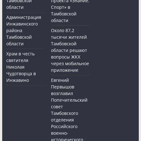
Тамбовской
проекта «Знание.
области
Спорт» в
Тамбовской
Администрация
области
Инжавинского
района
Около 87,2
Тамбовской
тысячи жителей
области
Тамбовской
области решают
Храм в честь
вопросы ЖКХ
святителя
через мобильное
Николая
приложение
Чудотворца в
Инжавино
Евгений
Первышов
возглавил
Попечительский
совет
Тамбовского
отделения
Российского
военно-
исторического