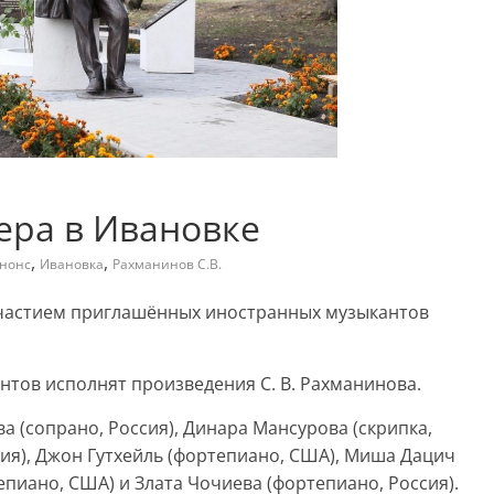
ера в Ивановке
,
,
нонс
Ивановка
Рахманинов С.В.
участием приглашённых иностранных музыкантов
антов исполнят произведения С. В. Рахманинова.
а (сопрано, Россия), Динара Мансурова (скрипка,
ия), Джон Гутхейль (фортепиано, США), Миша Дацич
епиано, США) и Злата Чочиева (фортепиано, Россия).