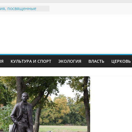
ия, посвященные
дному Дню семьи
е звания «Почётный
Инжавинского округа»
Великой
ной, фронтовичке
 Николаевне
й
ть в сети Интернет
ИЯ
КУЛЬТУРА И СПОРТ
ЭКОЛОГИЯ
ВЛАСТЬ
ЦЕРКОВЬ
иняли участие в
ии «Сохраним
!»
Воронинского
а родились крапчатые