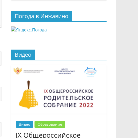
Погода в Инжавино
Видео
Видео
Образование
IX Общероссийское