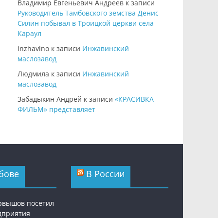
Владимир Евгеньевич Андреев
к записи
Руководитель Тамбовского земства Денис
Силин побывал в Троицкой церкви села
Караул
inzhavino
к записи
Инжавинский
маслозавод
Людмила
к записи
Инжавинский
маслозавод
Забадыкин Андрей
к записи
«КРАСИВКА
ФИЛЬМ» представляет
бове
В России
рвышов посетил
дприятия