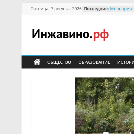
Перейти
Пятница, 7 августа, 2026
Последние:
Мероприят
к
Междунаро
Присвоени
содержимому
гражданин 
участнице 
Инжавино.рф
Отечествен
Александре
Кирсаново
сельский
Безопаснос
портал
ОБЩЕСТВО
ОБРАЗОВАНИЕ
ИСТОР
Ученики пр
мероприят
первоцветы
В вольере 
заповедник
суслики