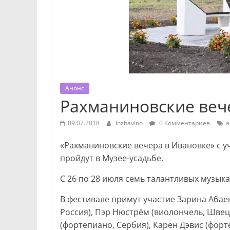
Анонс
Рахманиновские веч
09.07.2018
inzhavino
0 Комментариев
а
«Рахманиновские вечера в Ивановке» с 
пройдут в Музее-усадьбе.
С 26 по 28 июля семь талантливых музык
В фестивале примут участие Зарина Абаев
Россия), Пэр Нюстрём (виолончель, Швец
(фортепиано, Сербия), Карен Дэвис (форт