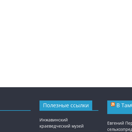
Полезные ссылки
В Там
Инжавинский
Евгений Пе
краеведческий музей
сельхозпре