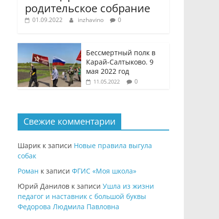
родительское собрание
01.09.2022
inzhavino
0
Бессмертный полк в
Карай-Салтыково. 9
мая 2022 год
0
11.05.2022
Свежие комментарии
Шарик
к записи
Новые правила выгула
собак
Роман
к записи
ФГИС «Моя школа»
Юрий Данилов
к записи
Ушла из жизни
педагог и наставник с большой буквы
Федорова Людмила Павловна