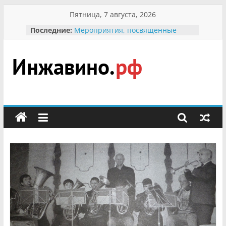
Перейти
Пятница, 7 августа, 2026
к
Последние:
Мероприятия, посвященные
содержимому
Международному Дню семьи
Присвоение звания «Почётный
гражданин Инжавинского округа»
участнице Великой
Инжавино.рф
Отечественной, фронтовичке
Александре Николаевне
Кирсановой
сельский
Безопасность в сети Интернет
портал
Ученики приняли участие в
мероприятии «Сохраним
первоцветы!»
В вольере Воронинского
заповедника родились крапчатые
суслики