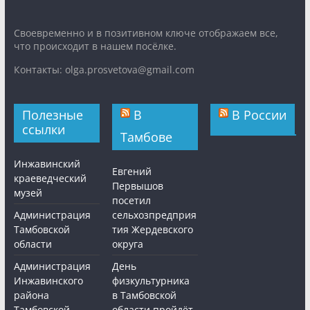
Cвоевременно и в позитивном ключе отображаем все,
что происходит в нашем посёлке.
Контакты: olga.prosvetova@gmail.com
Полезные
В
В России
ссылки
Тамбове
Инжавинский
Евгений
краеведческий
Первышов
музей
посетил
Администрация
сельхозпредприя
Тамбовской
тия Жердевского
области
округа
Администрация
День
Инжавинского
физкультурника
района
в Тамбовской
Тамбовской
области пройдёт