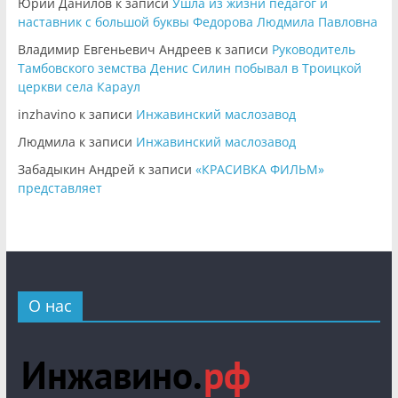
Юрий Данилов
к записи
Ушла из жизни педагог и
наставник с большой буквы Федорова Людмила Павловна
Владимир Евгеньевич Андреев
к записи
Руководитель
Тамбовского земства Денис Силин побывал в Троицкой
церкви села Караул
inzhavino
к записи
Инжавинский маслозавод
Людмила
к записи
Инжавинский маслозавод
Забадыкин Андрей
к записи
«КРАСИВКА ФИЛЬМ»
представляет
О нас