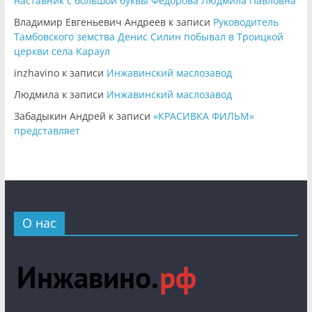
наставник с большой буквы Федорова Людмила Павловна
Владимир Евгеньевич Андреев
к записи
Руководитель
Тамбовского земства Денис Силин побывал в Троицкой
церкви села Караул
inzhavino
к записи
Инжавинский маслозавод
Людмила
к записи
Инжавинский маслозавод
Забадыкин Андрей
к записи
«КРАСИВКА ФИЛЬМ»
представляет
О нас