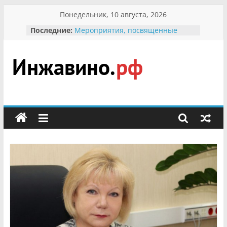
Перейти
Понедельник, 10 августа, 2026
к
Последние:
Мероприятия, посвященные
содержимому
Международному Дню семьи
Присвоение звания «Почётный
гражданин Инжавинского округа»
участнице Великой
Инжавино.рф
Отечественной, фронтовичке
Александре Николаевне
Кирсановой
сельский
Безопасность в сети Интернет
портал
Ученики приняли участие в
мероприятии «Сохраним
первоцветы!»
В вольере Воронинского
заповедника родились крапчатые
суслики