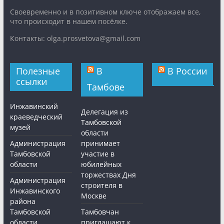
Cвоевременно и в позитивном ключе отображаем все,
что происходит в нашем посёлке.
Контакты: olga.prosvetova@gmail.com
Полезные
В
В России
ссылки
Тамбове
Инжавинский
Делегация из
краеведческий
Тамбовской
музей
области
Администрация
принимает
Тамбовской
участие в
области
юбилейных
торжествах Дня
Администрация
строителя в
Инжавинского
Москве
района
Тамбовской
Тамбовчан
области
приглашают к