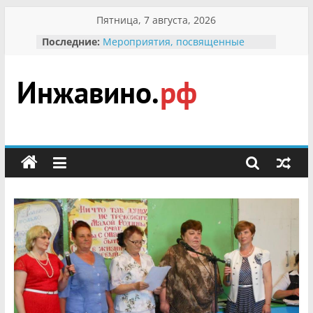
Перейти
Пятница, 7 августа, 2026
к
Последние:
Мероприятия, посвященные
содержимому
Международному Дню семьи
Присвоение звания «Почётный
гражданин Инжавинского округа»
участнице Великой
Инжавино.рф
Отечественной, фронтовичке
Александре Николаевне
Кирсановой
сельский
Безопасность в сети Интернет
портал
Ученики приняли участие в
мероприятии «Сохраним
первоцветы!»
В вольере Воронинского
заповедника родились крапчатые
суслики