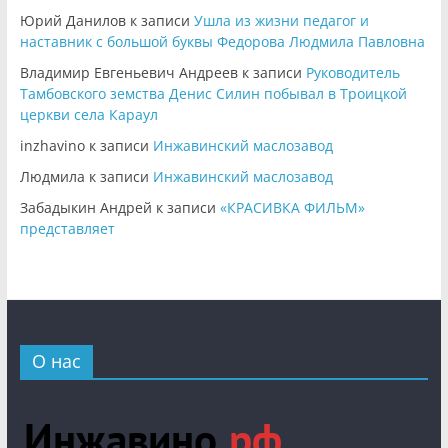
Юрий Данилов
к записи
Ушла из жизни педагог и
наставник с большой буквы Федорова Людмила Павловна
Владимир Евгеньевич Андреев
к записи
Руководитель
Тамбовского земства Денис Силин побывал в Троицкой
церкви села Караул
inzhavino
к записи
Инжавинский маслозавод
Людмила
к записи
Инжавинский маслозавод
Забадыкин Андрей
к записи
«КРАСИВКА ФИЛЬМ»
представляет
О нас