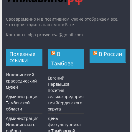
Cвоевременно и в позитивном ключе отображаем все,
что происходит в нашем посёлке.
Контакты: olga.prosvetova@gmail.com
Полезные
В
В России
ссылки
Тамбове
Инжавинский
Евгений
краеведческий
Первышов
музей
посетил
Администрация
сельхозпредприя
Тамбовской
тия Жердевского
области
округа
Администрация
День
Инжавинского
физкультурника
района
в Тамбовской