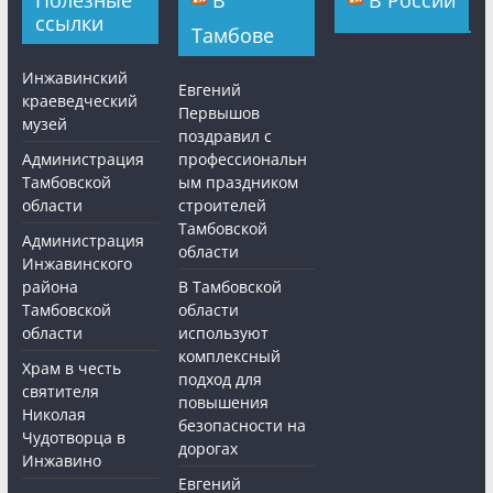
ссылки
Тамбове
Инжавинский
Евгений
краеведческий
Первышов
музей
поздравил с
Администрация
профессиональн
Тамбовской
ым праздником
области
строителей
Тамбовской
Администрация
области
Инжавинского
района
В Тамбовской
Тамбовской
области
области
используют
комплексный
Храм в честь
подход для
святителя
повышения
Николая
безопасности на
Чудотворца в
дорогах
Инжавино
Евгений