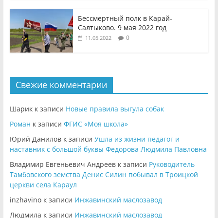
Бессмертный полк в Карай-
Салтыково. 9 мая 2022 год
0
11.05.2022
Свежие комментарии
Шарик
к записи
Новые правила выгула собак
Роман
к записи
ФГИС «Моя школа»
Юрий Данилов
к записи
Ушла из жизни педагог и
наставник с большой буквы Федорова Людмила Павловна
Владимир Евгеньевич Андреев
к записи
Руководитель
Тамбовского земства Денис Силин побывал в Троицкой
церкви села Караул
inzhavino
к записи
Инжавинский маслозавод
Людмила
к записи
Инжавинский маслозавод