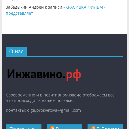
Забадыкин Андрей
к записи
«КРАСИВКА ФИЛЬМ»
представляет
О нас
Cвоевременно и в позитивном ключе отображаем все,
что происходит в нашем посёлке.
Контакты: olga.prosvetova@gmail.com
Полезные
В
В России