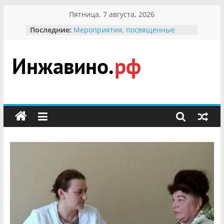
Перейти
Пятница, 7 августа, 2026
к
Последние:
Мероприятия, посвященные
содержимому
Международному Дню семьи
Присвоение звания «Почётный
гражданин Инжавинского округа»
участнице Великой
Инжавино.рф
Отечественной, фронтовичке
Александре Николаевне
Кирсановой
сельский
Безопасность в сети Интернет
портал
Ученики приняли участие в
мероприятии «Сохраним
первоцветы!»
В вольере Воронинского
заповедника родились крапчатые
суслики