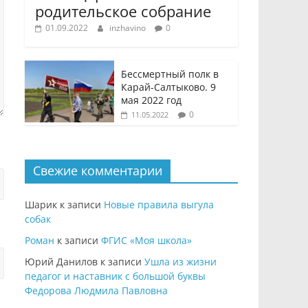
родительское собрание
01.09.2022
inzhavino
0
Бессмертный полк в
Карай-Салтыково. 9
мая 2022 год
0
11.05.2022
Свежие комментарии
Шарик
к записи
Новые правила выгула
собак
Роман
к записи
ФГИС «Моя школа»
Юрий Данилов
к записи
Ушла из жизни
педагог и наставник с большой буквы
Федорова Людмила Павловна