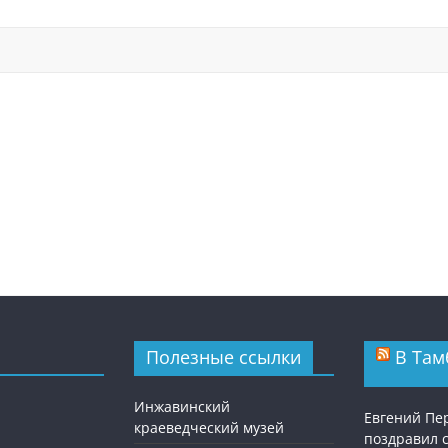
Полезные ссылки
В Там
Инжавинский
Евгений П
краеведческий музей
поздравил 