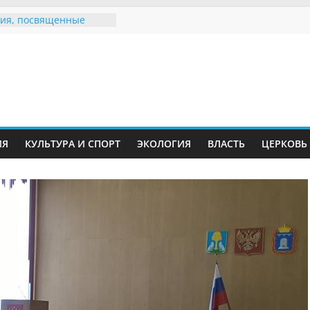
ия, посвященные
дному Дню семьи
е звания «Почётный
Инжавинского округа»
Великой
ной, фронтовичке
 Николаевне
й
ть в сети Интернет
ИЯ
КУЛЬТУРА И СПОРТ
ЭКОЛОГИЯ
ВЛАСТЬ
ЦЕРКОВЬ
иняли участие в
ии «Сохраним
!»
Воронинского
а родились крапчатые