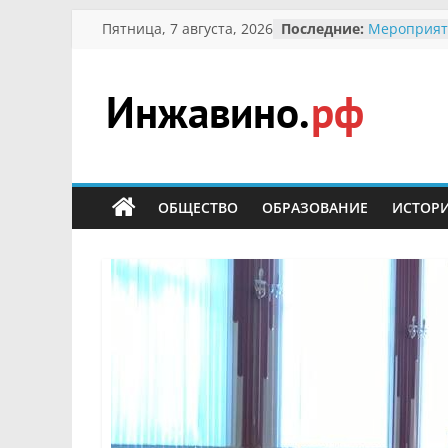
Перейти
Пятница, 7 августа, 2026
Последние:
Мероприят
к
Междунаро
Присвоени
содержимому
гражданин 
участнице 
Инжавино.рф
Отечествен
Александре
Кирсаново
сельский
Безопаснос
портал
ОБЩЕСТВО
ОБРАЗОВАНИЕ
ИСТОР
Ученики пр
мероприят
первоцветы
В вольере 
заповедник
суслики