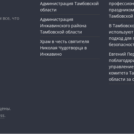
Администрация Тамбовской
профессио
области
праздником
Тамбовской
 все, что
Администрация
Инжавинского района
В Тамбовск
Тамбовской области
используют
подход для
Храм в честь святителя
безопасност
Николая Чудотворца в
Инжавино
Евгений П
поблагодар
управление
комитета Т
области за
щены.
ss
.