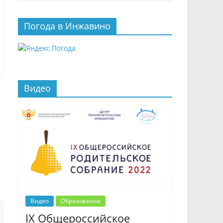
Погода в Инжавино
Видео
Видео
Образование
IX Общероссийское