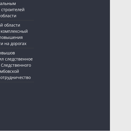
нальным
 строителей
 области
ой области
 комплексный
 повышения
и на дорогах
ервышов
ил следственное
 Следственного
амбовской
 сотрудничество