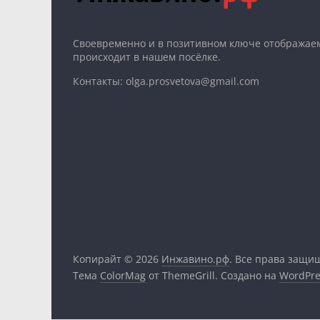
Cвоевременно и в позитивном ключе отображаем
происходит в нашем посёлке.
Контакты: olga.prosvetova@gmail.com
Копирайт © 2026
Инжавино.рф
. Все права защи
Тема
ColorMag
от ThemeGrill. Создано на
WordPre