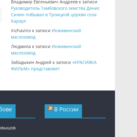
Владимир Евгеньевич Андреев
к записи
Руководитель Тамбовского земства Денис
Силин побывал в Троицкой церкви села
Караул
inzhavino
к записи
Инжавинский
маслозавод
Людмила
к записи
Инжавинский
маслозавод
Забадыкин Андрей
к записи
«КРАСИВКА
ФИЛЬМ» представляет
бове
В России
ервышов
с