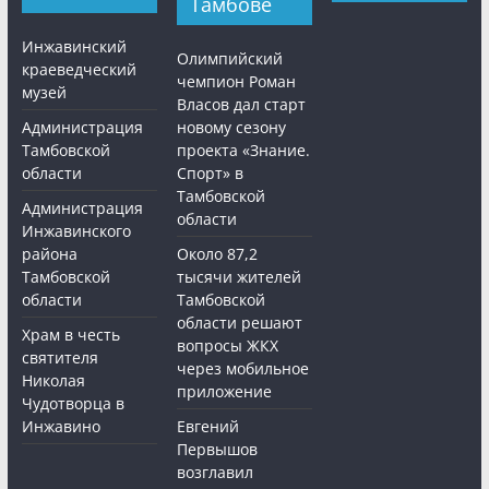
Тамбове
Инжавинский
Олимпийский
краеведческий
чемпион Роман
музей
Власов дал старт
Администрация
новому сезону
Тамбовской
проекта «Знание.
области
Спорт» в
Тамбовской
Администрация
области
Инжавинского
района
Около 87,2
Тамбовской
тысячи жителей
области
Тамбовской
области решают
Храм в честь
вопросы ЖКХ
святителя
через мобильное
Николая
приложение
Чудотворца в
Инжавино
Евгений
Первышов
возглавил