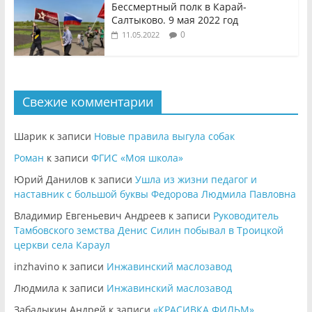
Бессмертный полк в Карай-
Салтыково. 9 мая 2022 год
0
11.05.2022
Свежие комментарии
Шарик
к записи
Новые правила выгула собак
Роман
к записи
ФГИС «Моя школа»
Юрий Данилов
к записи
Ушла из жизни педагог и
наставник с большой буквы Федорова Людмила Павловна
Владимир Евгеньевич Андреев
к записи
Руководитель
Тамбовского земства Денис Силин побывал в Троицкой
церкви села Караул
inzhavino
к записи
Инжавинский маслозавод
Людмила
к записи
Инжавинский маслозавод
Забадыкин Андрей
к записи
«КРАСИВКА ФИЛЬМ»