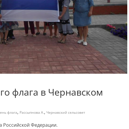
го флага в Чернавском
,
,
ень флага
Рассыпнова А.
Чернавский сельсовет
га Российской Федерации.