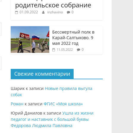
родительское собрание
01.09.2022
inzhavino
0
Бессмертный полк в
Карай-Салтыково. 9
мая 2022 год
0
11.05.2022
Свежие комментарии
Шарик
к записи
Новые правила выгула
собак
Роман
к записи
ФГИС «Моя школа»
Юрий Данилов
к записи
Ушла из жизни
педагог и наставник с большой буквы
Федорова Людмила Павловна