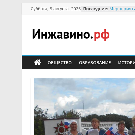
Перейти
Суббота, 8 августа, 2026
Последние:
Мероприяти
к
Международ
Присвоение
содержимому
гражданин 
участнице 
Инжавино.рф
Отечествен
Александре
Кирсановой
сельский
Безопасност
портал
ОБЩЕСТВО
ОБРАЗОВАНИЕ
ИСТОР
Ученики пр
мероприяти
первоцветы
В вольере 
заповедник
суслики