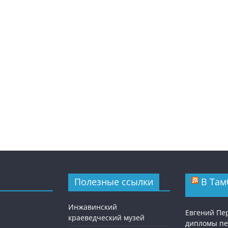
Полезные ссылки
В Там
Инжавинский
Евгений Пе
краеведческий музей
дипломы п