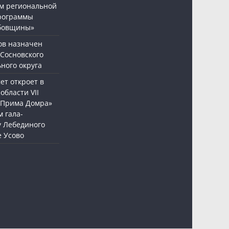
м региональной
рограммы
бовщины»
ов назначен
 Сосновского
ного округа
т откроет в
области VII
«Прима Домра»
 гала-
у Лебединого
е Усово