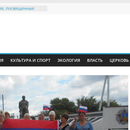
я, посвященные
ному Дню семьи
 звания «Почётный
Инжавинского округа»
Великой
ной, фронтовичке
 Николаевне
ь в сети Интернет
ИЯ
КУЛЬТУРА И СПОРТ
ЭКОЛОГИЯ
ВЛАСТЬ
ЦЕРКОВЬ
иняли участие в
и «Сохраним
!»
Воронинского
а родились крапчатые