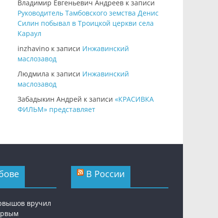
Владимир Евгеньевич Андреев
к записи
Руководитель Тамбовского земства Денис
Силин побывал в Троицкой церкви села
Караул
inzhavino
к записи
Инжавинский
маслозавод
Людмила
к записи
Инжавинский
маслозавод
Забадыкин Андрей
к записи
«КРАСИВКА
ФИЛЬМ» представляет
бове
В России
рвышов вручил
ервым