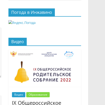
Погода в Инжавино
Видео
Видео
Образование
IX Общероссийское