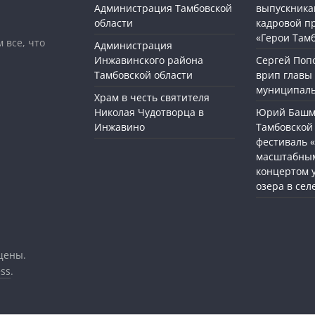
Администрация Тамбовской
выпускника
области
кадровой п
«Герои Там
 все, что
Администрация
Инжавинского района
Сергей Поп
Тамбовской области
врип главы
муниципаль
Храм в честь святителя
Николая Чудотворца в
Юрий Башме
Инжавино
Тамбовской 
фестиваль 
масштабным
концертом 
озера в сел
щены.
ss
.