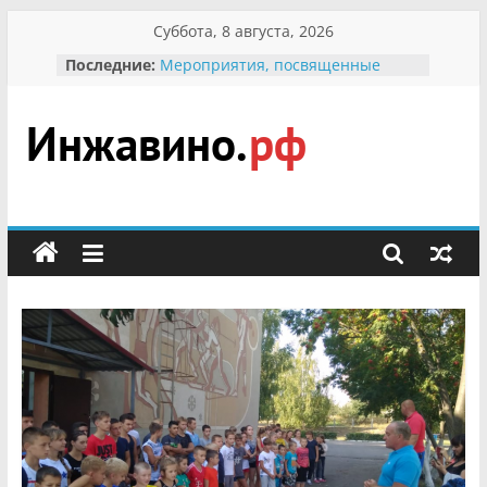
Перейти
Суббота, 8 августа, 2026
к
Последние:
Мероприятия, посвященные
содержимому
Международному Дню семьи
Присвоение звания «Почётный
гражданин Инжавинского округа»
участнице Великой
Инжавино.рф
Отечественной, фронтовичке
Александре Николаевне
Кирсановой
сельский
Безопасность в сети Интернет
портал
Ученики приняли участие в
мероприятии «Сохраним
первоцветы!»
В вольере Воронинского
заповедника родились крапчатые
суслики