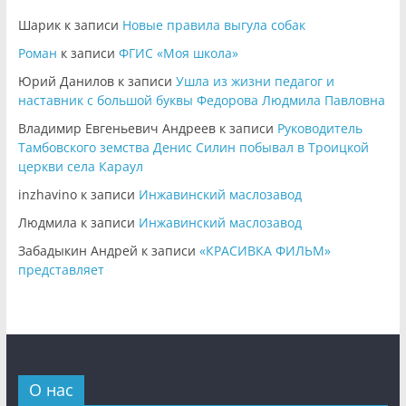
Шарик
к записи
Новые правила выгула собак
Роман
к записи
ФГИС «Моя школа»
Юрий Данилов
к записи
Ушла из жизни педагог и
наставник с большой буквы Федорова Людмила Павловна
Владимир Евгеньевич Андреев
к записи
Руководитель
Тамбовского земства Денис Силин побывал в Троицкой
церкви села Караул
inzhavino
к записи
Инжавинский маслозавод
Людмила
к записи
Инжавинский маслозавод
Забадыкин Андрей
к записи
«КРАСИВКА ФИЛЬМ»
представляет
О нас