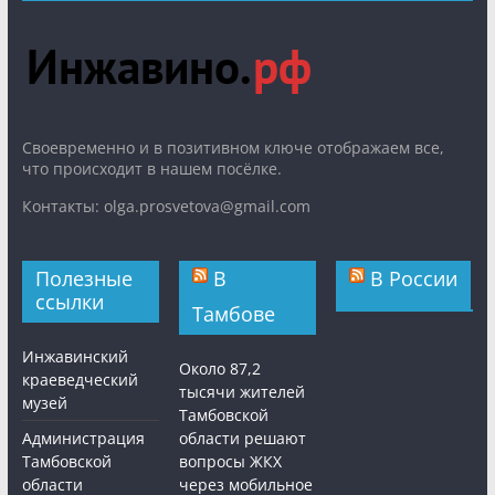
Cвоевременно и в позитивном ключе отображаем все,
что происходит в нашем посёлке.
Контакты: olga.prosvetova@gmail.com
Полезные
В
В России
ссылки
Тамбове
Инжавинский
Около 87,2
краеведческий
тысячи жителей
музей
Тамбовской
Администрация
области решают
Тамбовской
вопросы ЖКХ
области
через мобильное