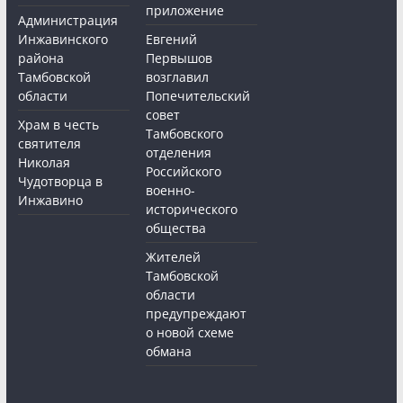
приложение
Администрация
Инжавинского
Евгений
района
Первышов
Тамбовской
возглавил
области
Попечительский
совет
Храм в честь
Тамбовского
святителя
отделения
Николая
Российского
Чудотворца в
военно-
Инжавино
исторического
общества
Жителей
Тамбовской
области
предупреждают
о новой схеме
обмана