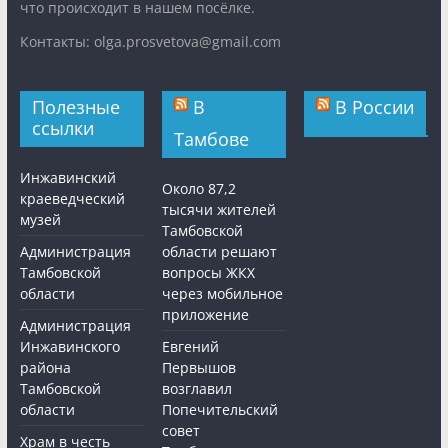
что происходит в нашем посёлке.
Контакты: olga.prosvetova@gmail.com
Полезные
В
В России
ссылки
Тамбове
Инжавинский
Около 87,2
краеведческий
тысячи жителей
музей
Тамбовской
Администрация
области решают
Тамбовской
вопросы ЖКХ
области
через мобильное
приложение
Администрация
Инжавинского
Евгений
района
Первышов
Тамбовской
возглавил
области
Попечительский
совет
Храм в честь