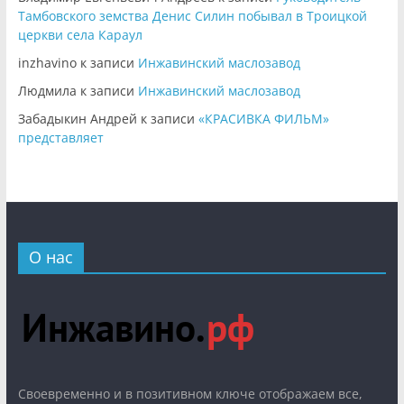
Тамбовского земства Денис Силин побывал в Троицкой
церкви села Караул
inzhavino
к записи
Инжавинский маслозавод
Людмила
к записи
Инжавинский маслозавод
Забадыкин Андрей
к записи
«КРАСИВКА ФИЛЬМ»
представляет
О нас
Cвоевременно и в позитивном ключе отображаем все,