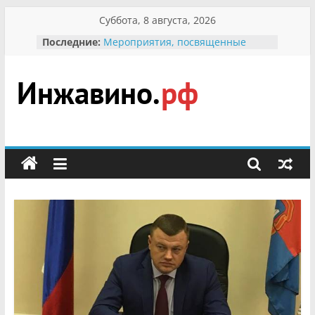
Перейти
Суббота, 8 августа, 2026
к
Последние:
Мероприятия, посвященные
содержимому
Международному Дню семьи
Присвоение звания «Почётный
гражданин Инжавинского округа»
участнице Великой
Инжавино.рф
Отечественной, фронтовичке
Александре Николаевне
Кирсановой
сельский
Безопасность в сети Интернет
портал
Ученики приняли участие в
мероприятии «Сохраним
первоцветы!»
В вольере Воронинского
заповедника родились крапчатые
суслики