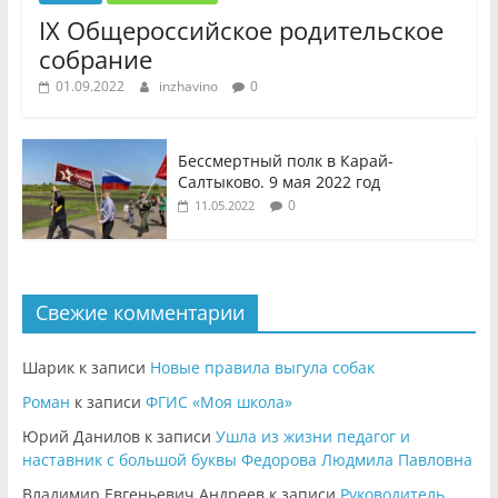
IX Общероссийское родительское
собрание
01.09.2022
inzhavino
0
Бессмертный полк в Карай-
Салтыково. 9 мая 2022 год
0
11.05.2022
Свежие комментарии
Шарик
к записи
Новые правила выгула собак
Роман
к записи
ФГИС «Моя школа»
Юрий Данилов
к записи
Ушла из жизни педагог и
наставник с большой буквы Федорова Людмила Павловна
Владимир Евгеньевич Андреев
к записи
Руководитель