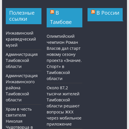
Полезные
В
В России
ссылки
Тамбове
Инжавинский
Олимпийский
краеведческий
чемпион Роман
музей
Власов дал старт
Администрация
новому сезону
Тамбовской
проекта «Знание.
области
Спорт» в
Тамбовской
Администрация
области
Инжавинского
района
Около 87,2
Тамбовской
тысячи жителей
области
Тамбовской
области решают
Храм в честь
вопросы ЖКХ
святителя
через мобильное
Николая
приложение
Чудотворца в