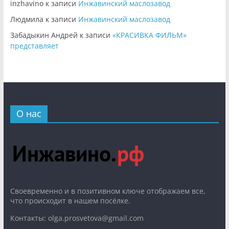
inzhavino
к записи
Инжавинский маслозавод
Людмила
к записи
Инжавинский маслозавод
Забадыкин Андрей
к записи
«КРАСИВКА ФИЛЬМ»
представляет
О нас
Cвоевременно и в позитивном ключе отображаем все,
что происходит в нашем посёлке.
Контакты: olga.prosvetova@gmail.com