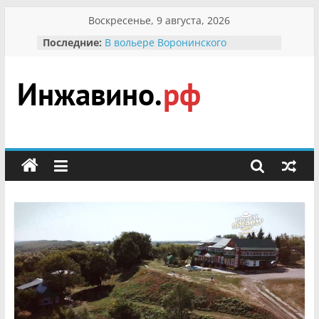
Перейти
Воскресенье, 9 августа, 2026
к
Последние:
В вольере Воронинского
содержимому
заповедника родились крапчатые
суслики
Мероприятия, посвященные
Международному Дню семьи
Инжавино.рф
Присвоение звания «Почётный
гражданин Инжавинского округа»
участнице Великой
сельский
Отечественной, фронтовичке
портал
Александре Николаевне
Кирсановой
Безопасность в сети Интернет
Ученики приняли участие в
мероприятии «Сохраним
первоцветы!»