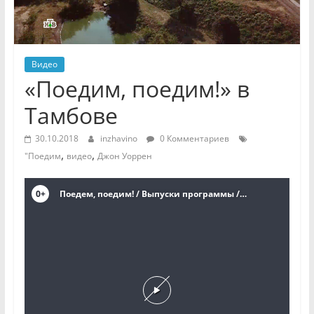
Видео
«Поедим, поедим!» в
Тамбове
30.10.2018
inzhavino
0 Комментариев
,
,
"Поедим
видео
Джон Уоррен