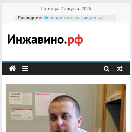
Перейти
Пятница, 7 августа, 2026
к
Последние:
Мероприятия, посвященные
содержимому
Международному Дню семьи
Присвоение звания «Почётный
гражданин Инжавинского округа»
участнице Великой
Инжавино.рф
Отечественной, фронтовичке
Александре Николаевне
Кирсановой
сельский
Безопасность в сети Интернет
портал
Ученики приняли участие в
мероприятии «Сохраним
первоцветы!»
В вольере Воронинского
заповедника родились крапчатые
суслики