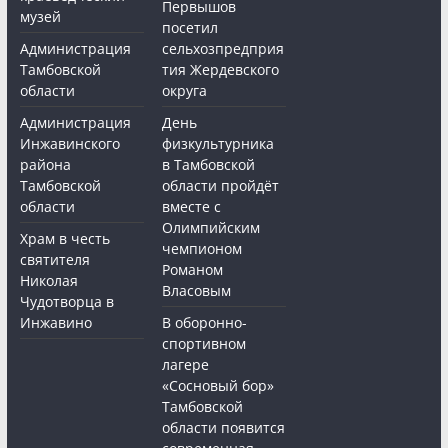
Первышов
музей
посетил
Администрация
сельхозпредприя
Тамбовской
тия Жердевского
области
округа
Администрация
День
Инжавинского
физкультурника
района
в Тамбовской
Тамбовской
области пройдёт
области
вместе с
Олимпийским
Храм в честь
чемпионом
святителя
Романом
Николая
Власовым
Чудотворца в
Инжавино
В оборонно-
спортивном
лагере
«Сосновый бор»
Тамбовской
области появится