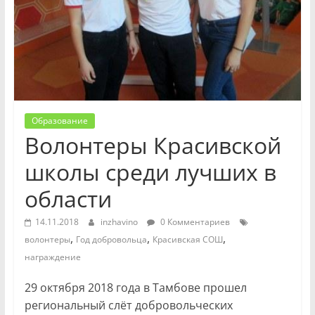
Образование
Волонтеры Красивской
школы среди лучших в
области
14.11.2018
inzhavino
0 Комментариев
,
,
,
волонтеры
Год добровольца
Красивская СОШ
награждение
29 октября 2018 года в Тамбове прошел
региональный слёт добровольческих