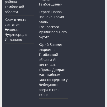
района
Тамбовщины»
Тамбовской
области
Сергей Попов
назначен врип
Храм в честь
главы
святителя
Сосновского
Николая
муниципального
Чудотворца в
округа
Инжавино
Юрий Башмет
откроет в
Тамбовской
области VII
фестиваль
«Прима Домра»
масштабным
гала-концертом у
Лебединого
озера в селе
Усово