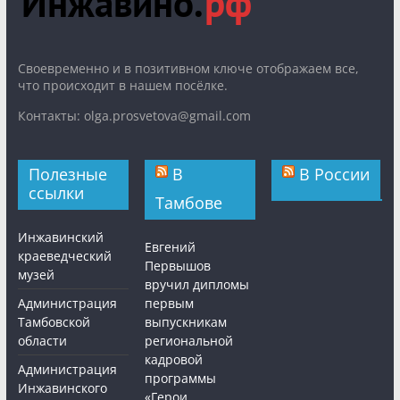
Cвоевременно и в позитивном ключе отображаем все,
что происходит в нашем посёлке.
Контакты: olga.prosvetova@gmail.com
Полезные
В
В России
ссылки
Тамбове
Инжавинский
Евгений
краеведческий
Первышов
музей
вручил дипломы
Администрация
первым
Тамбовской
выпускникам
области
региональной
кадровой
Администрация
программы
Инжавинского
«Герои