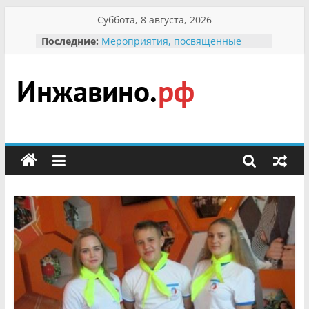
Перейти
Суббота, 8 августа, 2026
к
Последние:
Мероприятия, посвященные
содержимому
Международному Дню семьи
Присвоение звания «Почётный
гражданин Инжавинского округа»
участнице Великой
Инжавино.рф
Отечественной, фронтовичке
Александре Николаевне
Кирсановой
сельский
Безопасность в сети Интернет
портал
Ученики приняли участие в
мероприятии «Сохраним
первоцветы!»
В вольере Воронинского
заповедника родились крапчатые
суслики