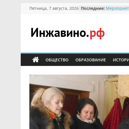
Перейти
Пятница, 7 августа, 2026
Последние:
Мероприят
к
Междунаро
Присвоени
содержимому
гражданин 
участнице 
Инжавино.рф
Отечествен
Александре
Кирсаново
сельский
Безопаснос
портал
ОБЩЕСТВО
ОБРАЗОВАНИЕ
ИСТОР
Ученики пр
мероприят
первоцветы
В вольере 
заповедник
суслики