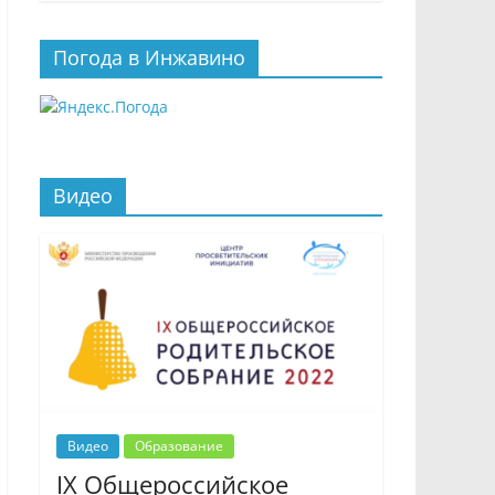
Погода в Инжавино
Видео
Видео
Образование
IX Общероссийское