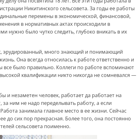
делу она посвятила 18 лет. Все эти годы работала в
страции Никитинского сельсовета. За годы ее работы
ардинальные перемены в экономической, финансовой,
менения в нормативных актах происходили в
ми нужно было чутко следить, глубоко вникать в их
к, эрудированный, много знающий и понимающий
изнь. Она всегда относилась к работе ответственно и
ы все было правильно. Коллеги по работе вспоминают
е высокой квалификации никто никогда не сомневался —
 бы и незаметен человек, работает да работает на
, за ним не надо переделывать работу, а если
 Работа занимала главное место в ее жизни. Сейчас
нее до сих пор прекрасная. Более того, она постоянно
ителей сельсовета поименно.