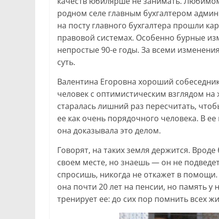
качеств юбилярше не занимать. Любимому 
родном селе главным бухгалтером админи
на посту главного бухгалтера прошли к
правовой системах. Особенно бурные из
непростые 90-е годы. За всеми изменения
суть.
Валентина Егоровна хороший собеседни
человек с оптимистическим взглядом на ж
старалась лишний раз пересчитать, чтоб
ее как очень порядочного человека. В е
она доказывала это делом.
Говорят, на таких земля держится. Вроде
своем месте, но знаешь — он не подведет
спросишь, никогда не откажет в помощи.
она почти 20 лет на пенсии, но память у 
тренирует ее: до сих пор помнить всех ж