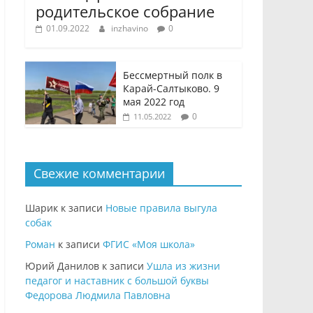
родительское собрание
01.09.2022
inzhavino
0
Бессмертный полк в
Карай-Салтыково. 9
мая 2022 год
0
11.05.2022
Свежие комментарии
Шарик
к записи
Новые правила выгула
собак
Роман
к записи
ФГИС «Моя школа»
Юрий Данилов
к записи
Ушла из жизни
педагог и наставник с большой буквы
Федорова Людмила Павловна