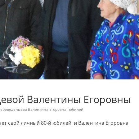
цевой Валентины Егоровны
,
ереведенцева Валентина Егоровна
юбилей
чает свой личный 80-й юбилей, и Валентина Егоровна