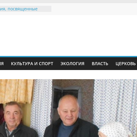
ия, посвященные
дному Дню семьи
е звания «Почётный
Инжавинского округа»
Великой
ной, фронтовичке
 Николаевне
й
ть в сети Интернет
ИЯ
КУЛЬТУРА И СПОРТ
ЭКОЛОГИЯ
ВЛАСТЬ
ЦЕРКОВЬ
иняли участие в
ии «Сохраним
!»
Воронинского
а родились крапчатые