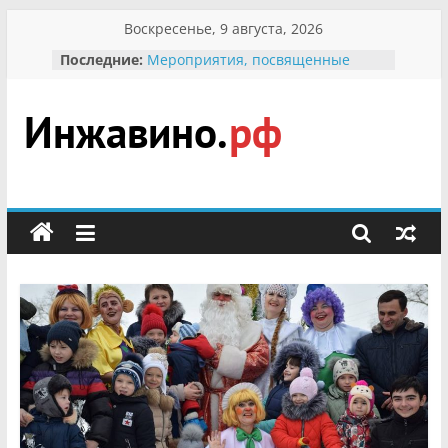
Перейти
Воскресенье, 9 августа, 2026
В вольере Воронинского
к
Последние:
заповедника родились крапчатые
содержимому
суслики
Мероприятия, посвященные
Международному Дню семьи
Инжавино.рф
Присвоение звания «Почётный
гражданин Инжавинского округа»
участнице Великой
сельский
Отечественной, фронтовичке
Александре Николаевне
портал
Кирсановой
Безопасность в сети Интернет
Ученики приняли участие в
мероприятии «Сохраним
первоцветы!»