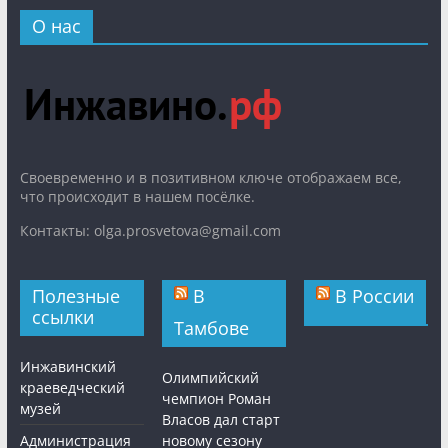
О нас
Cвоевременно и в позитивном ключе отображаем все,
что происходит в нашем посёлке.
Контакты: olga.prosvetova@gmail.com
Полезные
В
В России
ссылки
Тамбове
Инжавинский
Олимпийский
краеведческий
чемпион Роман
музей
Власов дал старт
Администрация
новому сезону