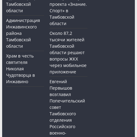
Тамбовской
проекта «Знание.
области
Спорт» в
Тамбовской
Администрация
области
Инжавинского
района
Около 87,2
Тамбовской
тысячи жителей
области
Тамбовской
области решают
Храм в честь
вопросы ЖКХ
святителя
через мобильное
Николая
приложение
Чудотворца в
Инжавино
Евгений
Первышов
возглавил
Попечительский
совет
Тамбовского
отделения
Российского
военно-