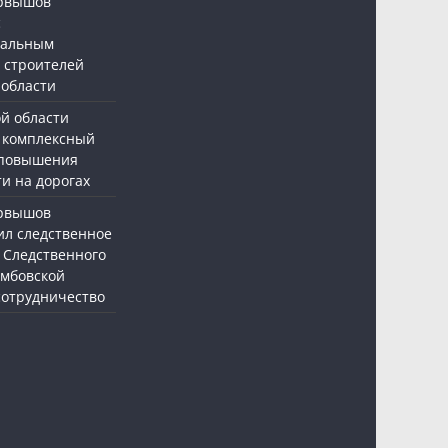
ервышов
с
нальным
 строителей
 области
ой области
 комплексный
 повышения
и на дорогах
ервышов
ил следственное
 Следственного
амбовской
 сотрудничество