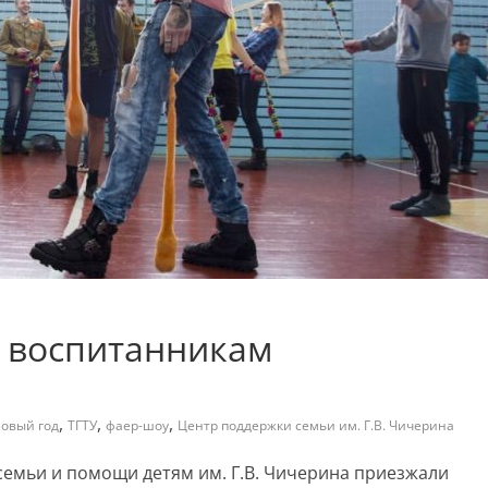
 воспитанникам
а
,
,
,
овый год
ТГТУ
фаер-шоу
Центр поддержки семьи им. Г.В. Чичерина
 семьи и помощи детям им. Г.В. Чичерина приезжали