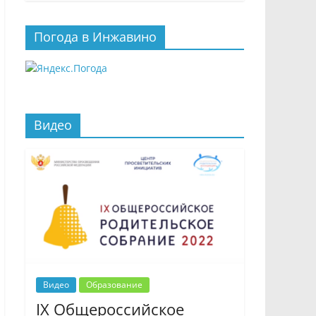
Погода в Инжавино
Видео
Видео
Образование
IX Общероссийское