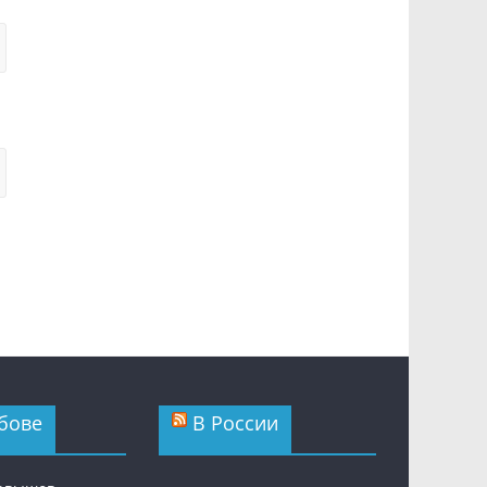
бове
В России