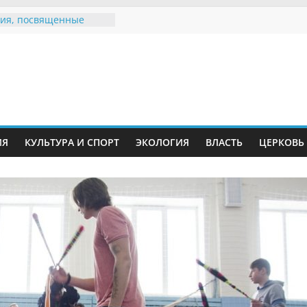
ия, посвященные
дному Дню семьи
е звания «Почётный
Инжавинского округа»
Великой
ной, фронтовичке
 Николаевне
й
ть в сети Интернет
ИЯ
КУЛЬТУРА И СПОРТ
ЭКОЛОГИЯ
ВЛАСТЬ
ЦЕРКОВЬ
иняли участие в
ии «Сохраним
!»
Воронинского
а родились крапчатые