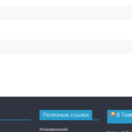
Полезные ссылки
В Там
Инжавинский