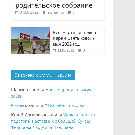
родительское собрание
01.09.2022
inzhavino
0
Бессмертный полк в
Карай-Салтыково. 9
мая 2022 год
0
11.05.2022
Свежие комментарии
Шарик
к записи
Новые правила выгула
собак
Роман
к записи
ФГИС «Моя школа»
Юрий Данилов
к записи
Ушла из жизни
педагог и наставник с большой буквы
Федорова Людмила Павловна