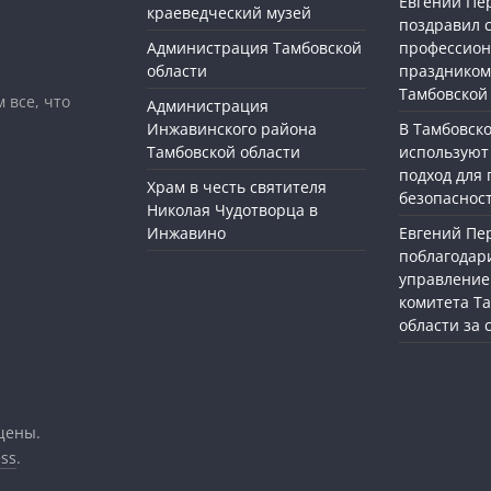
Евгений П
краеведческий музей
поздравил 
Администрация Тамбовской
профессио
области
праздником
Тамбовской
 все, что
Администрация
Инжавинского района
В Тамбовск
Тамбовской области
используют
подход для
Храм в честь святителя
безопасност
Николая Чудотворца в
Инжавино
Евгений П
поблагодар
управление
комитета Т
области за
щены.
ss
.