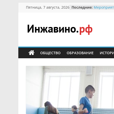
Перейти
Пятница, 7 августа, 2026
Последние:
Мероприят
к
Междунаро
Присвоени
содержимому
гражданин 
участнице 
Инжавино.рф
Отечествен
Александре
Кирсаново
сельский
Безопаснос
портал
ОБЩЕСТВО
ОБРАЗОВАНИЕ
ИСТОР
Ученики пр
мероприят
первоцветы
В вольере 
заповедник
суслики