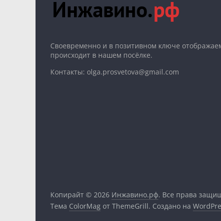
Cвоевременно и в позитивном ключе отображаем
происходит в нашем посёлке.
Контакты: olga.prosvetova@gmail.com
Копирайт © 2026
Инжавино.рф
. Все права защи
Тема
ColorMag
от ThemeGrill. Создано на
WordPre