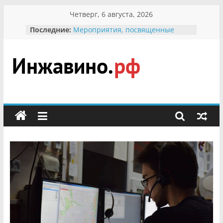
Перейти
Четверг, 6 августа, 2026
к
Последние:
Мероприятия, посвященные
содержимому
Международному Дню семьи
Присвоение звания «Почётный
гражданин Инжавинского округа»
участнице Великой
Инжавино.рф
Отечественной, фронтовичке
Александре Николаевне
Кирсановой
сельский
Безопасность в сети Интернет
портал
Ученики приняли участие в
мероприятии «Сохраним
первоцветы!»
В вольере Воронинского
заповедника родились крапчатые
суслики