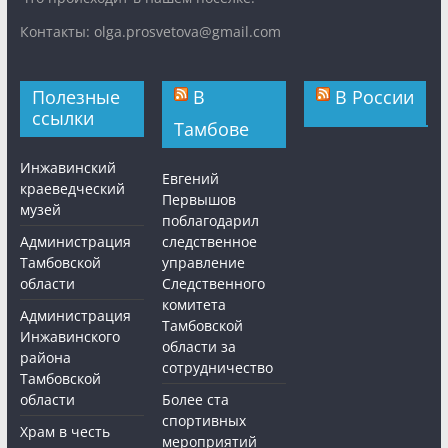
Контакты: olga.prosvetova@gmail.com
Полезные
В
В России
ссылки
Тамбове
Инжавинский
Евгений
краеведческий
Первышов
музей
поблагодарил
Администрация
следственное
Тамбовской
управление
области
Следственного
комитета
Администрация
Тамбовской
Инжавинского
области за
района
сотрудничество
Тамбовской
области
Более ста
спортивных
Храм в честь
мероприятий