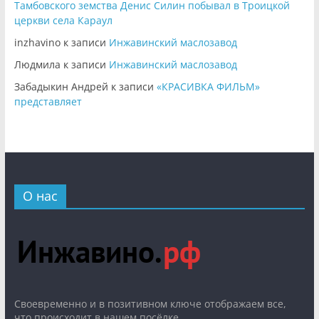
Тамбовского земства Денис Силин побывал в Троицкой
церкви села Караул
inzhavino
к записи
Инжавинский маслозавод
Людмила
к записи
Инжавинский маслозавод
Забадыкин Андрей
к записи
«КРАСИВКА ФИЛЬМ»
представляет
О нас
Cвоевременно и в позитивном ключе отображаем все,
что происходит в нашем посёлке.