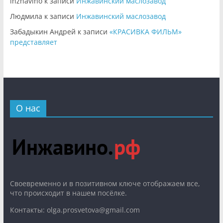
inzhavino
к записи
Инжавинский маслозавод
Людмила
к записи
Инжавинский маслозавод
Забадыкин Андрей
к записи
«КРАСИВКА ФИЛЬМ»
представляет
О нас
Cвоевременно и в позитивном ключе отображаем все,
что происходит в нашем посёлке.
Контакты: olga.prosvetova@gmail.com