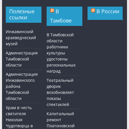
Полезные
В
В России
ссылки
Тамбове
Инжавинский
В Тамбовской
краеведческий
области
музей
работники
Администрация
культуры
Тамбовской
удостоены
области
региональных
наград
Администрация
Инжавинского
Театральный
района
дворик
Тамбовской
возобновляет
области
показы
спектаклей
Храм в честь
святителя
Капитальный
Николая
ремонт
Чудотворца в
Платоновской