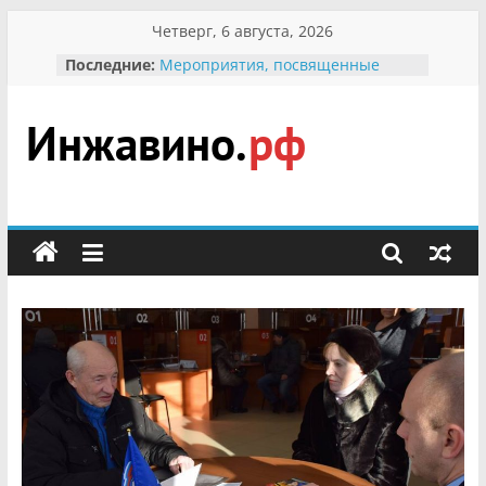
Перейти
Четверг, 6 августа, 2026
к
Последние:
Мероприятия, посвященные
содержимому
Международному Дню семьи
Присвоение звания «Почётный
гражданин Инжавинского округа»
участнице Великой
Инжавино.рф
Отечественной, фронтовичке
Александре Николаевне
Кирсановой
сельский
Безопасность в сети Интернет
портал
Ученики приняли участие в
мероприятии «Сохраним
первоцветы!»
В вольере Воронинского
заповедника родились крапчатые
суслики