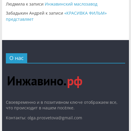
Людмила
к записи
Инжавинский маслозавод
Забадыкин Андрей
к записи
«КРАСИВКА ФИЛЬМ»
представляет
О нас
Cвоевременно и в позитивном ключе отображаем все,
что происходит в нашем посёлке.
Контакты: olga.prosvetova@gmail.com