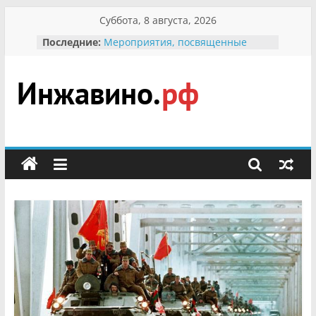
Перейти
Суббота, 8 августа, 2026
к
Последние:
Мероприятия, посвященные
содержимому
Международному Дню семьи
Присвоение звания «Почётный
гражданин Инжавинского округа»
участнице Великой
Инжавино.рф
Отечественной, фронтовичке
Александре Николаевне
Кирсановой
сельский
Безопасность в сети Интернет
портал
Ученики приняли участие в
мероприятии «Сохраним
первоцветы!»
В вольере Воронинского
заповедника родились крапчатые
суслики