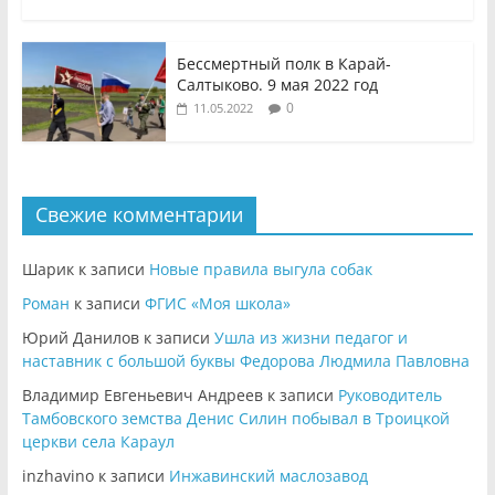
Бессмертный полк в Карай-
Салтыково. 9 мая 2022 год
0
11.05.2022
Свежие комментарии
Шарик
к записи
Новые правила выгула собак
Роман
к записи
ФГИС «Моя школа»
Юрий Данилов
к записи
Ушла из жизни педагог и
наставник с большой буквы Федорова Людмила Павловна
Владимир Евгеньевич Андреев
к записи
Руководитель
Тамбовского земства Денис Силин побывал в Троицкой
церкви села Караул
inzhavino
к записи
Инжавинский маслозавод