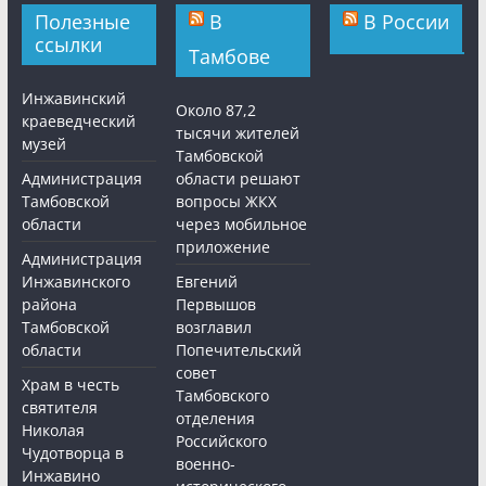
Полезные
В
В России
ссылки
Тамбове
Инжавинский
Около 87,2
краеведческий
тысячи жителей
музей
Тамбовской
Администрация
области решают
Тамбовской
вопросы ЖКХ
области
через мобильное
приложение
Администрация
Инжавинского
Евгений
района
Первышов
Тамбовской
возглавил
области
Попечительский
совет
Храм в честь
Тамбовского
святителя
отделения
Николая
Российского
Чудотворца в
военно-
Инжавино