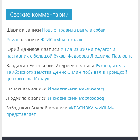
Свежие комментарии
Шарик
к записи
Новые правила выгула собак
Роман
к записи
ФГИС «Моя школа»
Юрий Данилов
к записи
Ушла из жизни педагог и
наставник с большой буквы Федорова Людмила Павловна
Владимир Евгеньевич Андреев
к записи
Руководитель
Тамбовского земства Денис Силин побывал в Троицкой
церкви села Караул
inzhavino
к записи
Инжавинский маслозавод
Людмила
к записи
Инжавинский маслозавод
Забадыкин Андрей
к записи
«КРАСИВКА ФИЛЬМ»
представляет