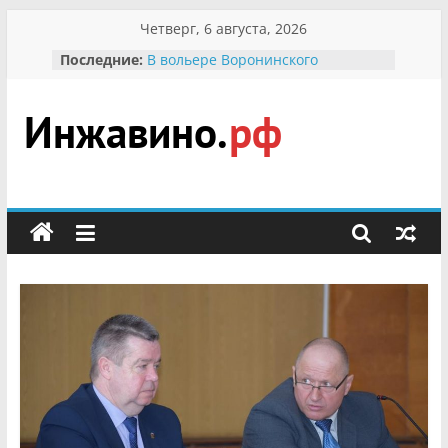
Перейти
Четверг, 6 августа, 2026
к
Последние:
В вольере Воронинского
содержимому
заповедника родились крапчатые
суслики
Мероприятия, посвященные
Международному Дню семьи
Инжавино.рф
Присвоение звания «Почётный
гражданин Инжавинского округа»
участнице Великой
сельский
Отечественной, фронтовичке
портал
Александре Николаевне
Кирсановой
Безопасность в сети Интернет
Ученики приняли участие в
мероприятии «Сохраним
первоцветы!»