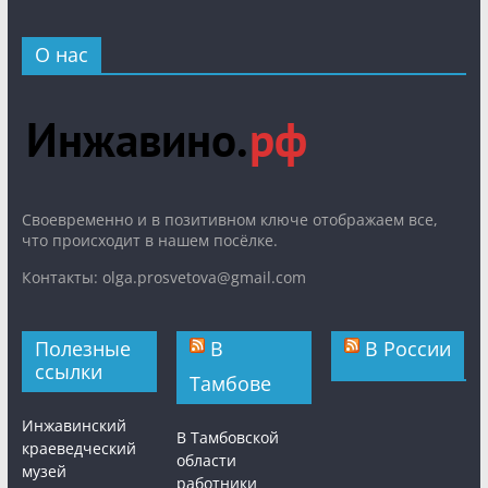
О нас
Cвоевременно и в позитивном ключе отображаем все,
что происходит в нашем посёлке.
Контакты: olga.prosvetova@gmail.com
Полезные
В
В России
ссылки
Тамбове
Инжавинский
В Тамбовской
краеведческий
области
музей
работники