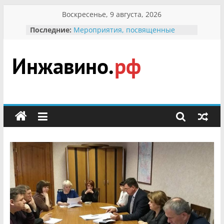
Перейти
Воскресенье, 9 августа, 2026
к
Последние:
Мероприятия, посвященные
содержимому
Международному Дню семьи
Присвоение звания «Почётный
гражданин Инжавинского округа»
участнице Великой
Инжавино.рф
Отечественной, фронтовичке
Александре Николаевне
Кирсановой
сельский
Безопасность в сети Интернет
портал
Ученики приняли участие в
мероприятии «Сохраним
первоцветы!»
В вольере Воронинского
заповедника родились крапчатые
суслики