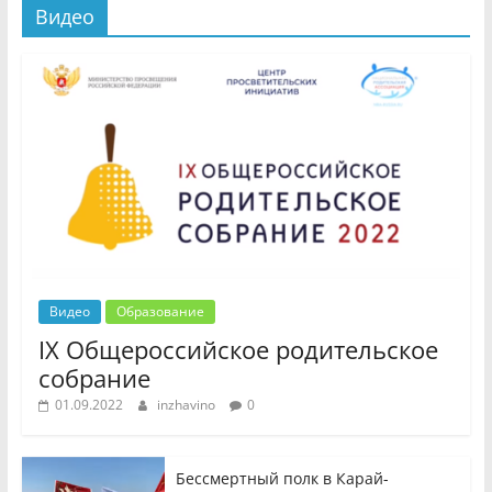
Видео
Видео
Образование
IX Общероссийское родительское
собрание
01.09.2022
inzhavino
0
Бессмертный полк в Карай-