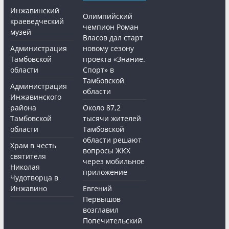
Инжавинский
Олимпийский
краеведческий
чемпион Роман
музей
Власов дал старт
Администрация
новому сезону
Тамбовской
проекта «Знание.
области
Спорт» в
Тамбовской
Администрация
области
Инжавинского
района
Около 87,2
Тамбовской
тысячи жителей
области
Тамбовской
области решают
Храм в честь
вопросы ЖКХ
святителя
через мобильное
Николая
приложение
Чудотворца в
Инжавино
Евгений
Первышов
возглавил
Попечительский