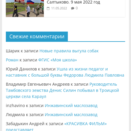
Салтыково. 9 мая 2022 год
0
11.05.2022
Свежие комментарии
Шарик
к записи
Новые правила выгула собак
Роман
к записи
ФГИС «Моя школа»
Юрий Данилов
к записи
Ушла из жизни педагог и
наставник с большой буквы Федорова Людмила Павловна
Владимир Евгеньевич Андреев
к записи
Руководитель
Тамбовского земства Денис Силин побывал в Троицкой
церкви села Караул
inzhavino
к записи
Инжавинский маслозавод
Людмила
к записи
Инжавинский маслозавод
Забадыкин Андрей
к записи
«КРАСИВКА ФИЛЬМ»
представляет