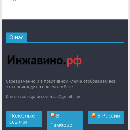
О нас
Cвоевременно и в позитивном ключе отображаем все,
что происходит в нашем посёлке.
Контакты: olga.prosvetova@gmail.com
Полезные
В
В России
ссылки
Тамбове