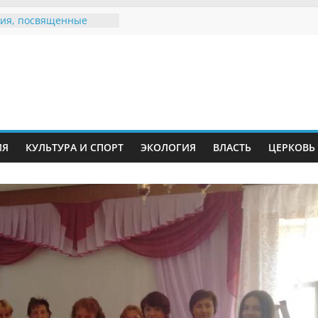
ия, посвященные
дному Дню семьи
е звания «Почётный
Инжавинского округа»
Великой
ной, фронтовичке
 Николаевне
й
ть в сети Интернет
ИЯ
КУЛЬТУРА И СПОРТ
ЭКОЛОГИЯ
ВЛАСТЬ
ЦЕРКОВЬ
иняли участие в
ии «Сохраним
!»
Воронинского
а родились крапчатые