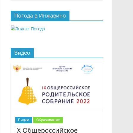
Погода в Инжавино
Видео
Видео
Образование
IX Общероссийское