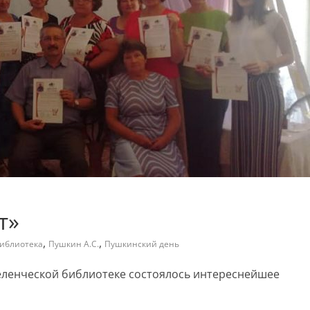
т»
,
,
иблиотека
Пушкин А.С.
Пушкинский день
еленческой библиотеке состоялось интереснейшее