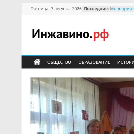
Перейти
Пятница, 7 августа, 2026
Последние:
Мероприят
к
Междунаро
Присвоени
содержимому
гражданин 
участнице 
Инжавино.рф
Отечествен
Александре
Кирсаново
сельский
Безопаснос
портал
ОБЩЕСТВО
ОБРАЗОВАНИЕ
ИСТОР
Ученики пр
мероприят
первоцветы
В вольере 
заповедник
суслики