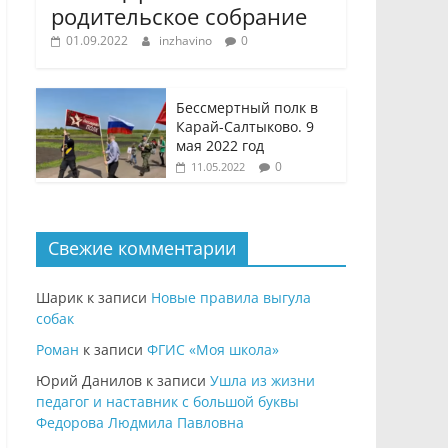
родительское собрание
01.09.2022
inzhavino
0
Бессмертный полк в
Карай-Салтыково. 9
мая 2022 год
0
11.05.2022
Свежие комментарии
Шарик
к записи
Новые правила выгула
собак
Роман
к записи
ФГИС «Моя школа»
Юрий Данилов
к записи
Ушла из жизни
педагог и наставник с большой буквы
Федорова Людмила Павловна