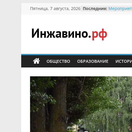
Перейти
Пятница, 7 августа, 2026
Последние:
Мероприят
к
Междунаро
Присвоени
содержимому
гражданин 
участнице 
Инжавино.рф
Отечествен
Александре
Кирсаново
сельский
Безопаснос
портал
ОБЩЕСТВО
ОБРАЗОВАНИЕ
ИСТОР
Ученики пр
мероприят
первоцветы
В вольере 
заповедник
суслики