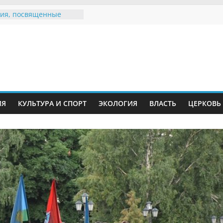
ия, посвященные
дному Дню семьи
е звания «Почётный
Инжавинского округа»
Великой
ной, фронтовичке
 Николаевне
й
ть в сети Интернет
ИЯ
КУЛЬТУРА И СПОРТ
ЭКОЛОГИЯ
ВЛАСТЬ
ЦЕРКОВЬ
иняли участие в
ии «Сохраним
!»
Воронинского
а родились крапчатые