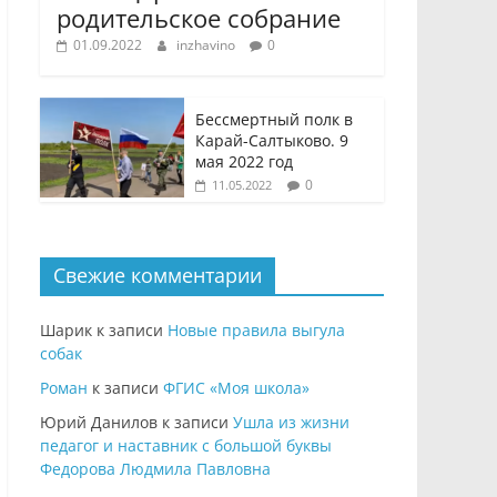
родительское собрание
01.09.2022
inzhavino
0
Бессмертный полк в
Карай-Салтыково. 9
мая 2022 год
0
11.05.2022
Свежие комментарии
Шарик
к записи
Новые правила выгула
собак
Роман
к записи
ФГИС «Моя школа»
Юрий Данилов
к записи
Ушла из жизни
педагог и наставник с большой буквы
Федорова Людмила Павловна