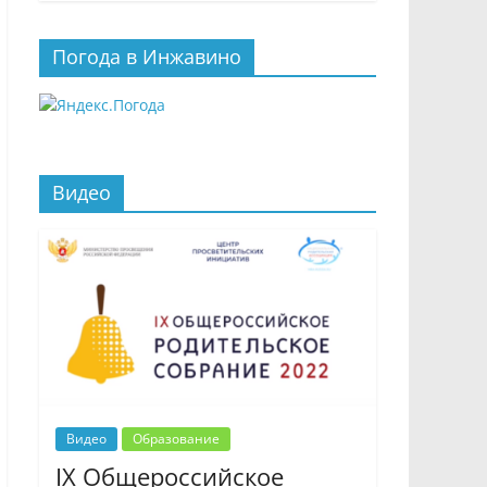
Погода в Инжавино
Видео
Видео
Образование
IX Общероссийское