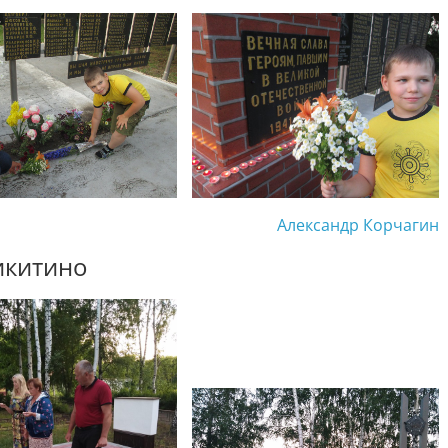
Александр Корчагин
икитино