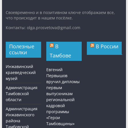
Cвоевременно и в позитивном ключе отображаем все,
что происходит в нашем посёлке.
Контакты: olga.prosvetova@gmail.com
Полезные
В
В России
ссылки
Тамбове
Инжавинский
Евгений
краеведческий
Первышов
музей
вручил дипломы
Администрация
первым
Тамбовской
выпускникам
области
региональной
кадровой
Администрация
программы
Инжавинского
«Герои
района
Тамбовщины»
Тамбовской