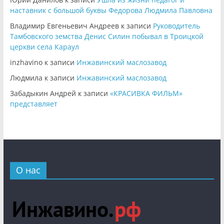
наставник с большой буквы Федорова Людмила Павловна
Владимир Евгеньевич Андреев
к записи
Руководитель
Тамбовского земства Денис Силин побывал в Троицкой
церкви села Караул
inzhavino
к записи
Инжавинский маслозавод
Людмила
к записи
Инжавинский маслозавод
Забадыкин Андрей
к записи
«КРАСИВКА ФИЛЬМ»
представляет
О нас