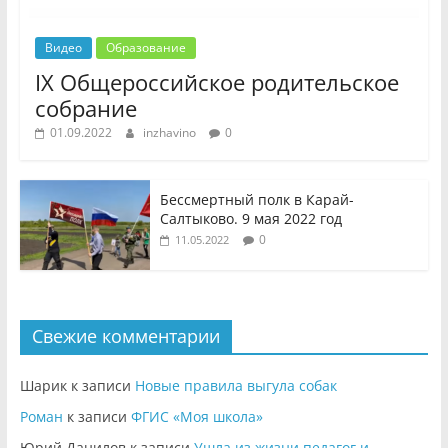
Видео
Образование
IX Общероссийское родительское
собрание
01.09.2022
inzhavino
0
Бессмертный полк в Карай-
Салтыково. 9 мая 2022 год
0
11.05.2022
Свежие комментарии
Шарик
к записи
Новые правила выгула собак
Роман
к записи
ФГИС «Моя школа»
Юрий Данилов
к записи
Ушла из жизни педагог и