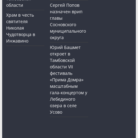
области
Сергей Попов
назначен врип
Храм в честь
главы
святителя
Сосновского
Николая
муниципального
Чудотворца в
округа
Инжавино
Юрий Башмет
откроет в
Тамбовской
области VII
фестиваль
«Прима Домра»
масштабным
гала-концертом у
Лебединого
озера в селе
Усово