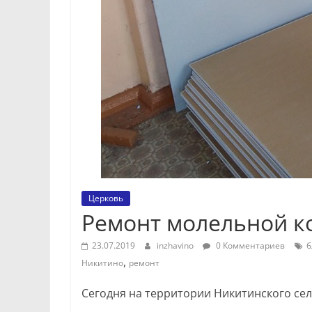
Церковь
Ремонт молельной к
23.07.2019
inzhavino
0 Комментариев
б
,
Никитино
ремонт
Сегодня на территории Никитинского сел