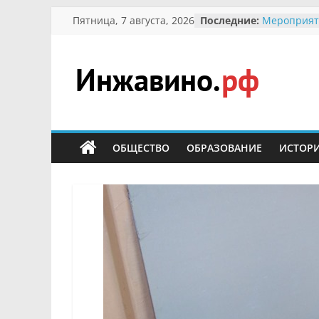
Перейти
Пятница, 7 августа, 2026
Последние:
Мероприят
к
Междунаро
Присвоени
содержимому
гражданин 
участнице 
Инжавино.рф
Отечествен
Александре
Кирсаново
сельский
Безопаснос
портал
ОБЩЕСТВО
ОБРАЗОВАНИЕ
ИСТОР
Ученики пр
мероприят
первоцветы
В вольере 
заповедник
суслики