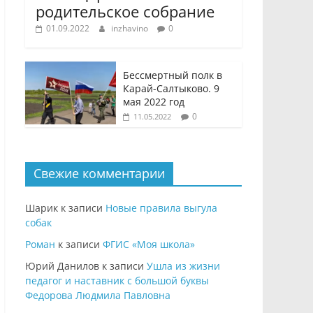
родительское собрание
01.09.2022
inzhavino
0
Бессмертный полк в
Карай-Салтыково. 9
мая 2022 год
0
11.05.2022
Свежие комментарии
Шарик
к записи
Новые правила выгула
собак
Роман
к записи
ФГИС «Моя школа»
Юрий Данилов
к записи
Ушла из жизни
педагог и наставник с большой буквы
Федорова Людмила Павловна