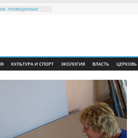
ия, посвященные
дному Дню семьи
е звания «Почётный
Инжавинского округа»
Великой
ной, фронтовичке
 Николаевне
й
ть в сети Интернет
ИЯ
КУЛЬТУРА И СПОРТ
ЭКОЛОГИЯ
ВЛАСТЬ
ЦЕРКОВЬ
иняли участие в
ии «Сохраним
!»
Воронинского
а родились крапчатые