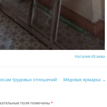
Наталия Исаева
росам трудовых отношений
Медовая ярмарка
→
зательные поля помечены
*