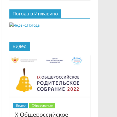
Погода в Инжавино
Видео
Видео
Образование
IX Общероссийское