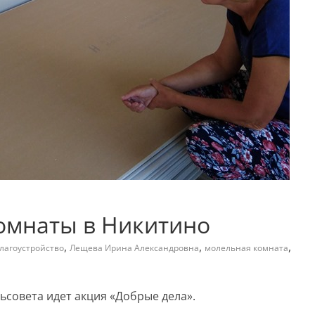
омнаты в Никитино
,
,
,
лагоустройство
Лещева Ирина Александровна
молельная комната
ьсовета идет акция «Добрые дела».