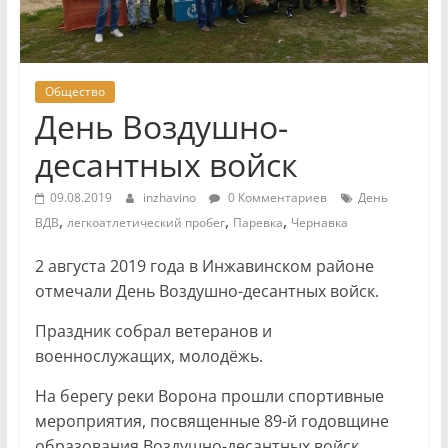
Общество
День Воздушно-
десантных войск
09.08.2019
inzhavino
0 Комментариев
День
,
,
,
ВДВ
легкоатлетический пробег
Паревка
Чернавка
2 августа 2019 года в Инжавинском районе
отмечали День Воздушно-десантных войск.
Праздник собрал ветеранов и
военнослужащих, молодёжь.
На берегу реки Ворона прошли спортивные
мероприятия, посвященные 89-й годовщине
образования Воздушно-десантных войск.