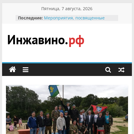
Перейти
Пятница, 7 августа, 2026
к
Последние:
Мероприятия, посвященные
содержимому
Международному Дню семьи
Присвоение звания «Почётный
гражданин Инжавинского округа»
участнице Великой
Инжавино.рф
Отечественной, фронтовичке
Александре Николаевне
Кирсановой
сельский
Безопасность в сети Интернет
портал
Ученики приняли участие в
мероприятии «Сохраним
первоцветы!»
В вольере Воронинского
заповедника родились крапчатые
суслики