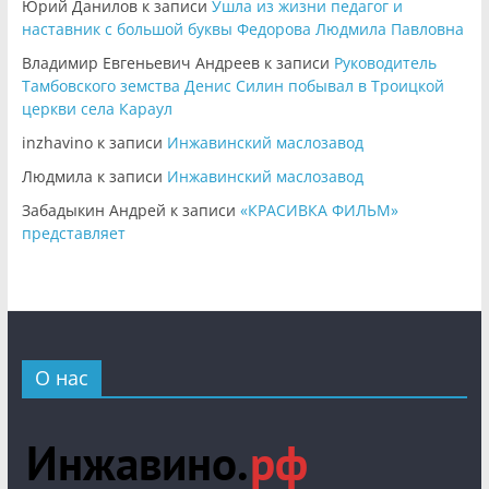
Юрий Данилов
к записи
Ушла из жизни педагог и
наставник с большой буквы Федорова Людмила Павловна
Владимир Евгеньевич Андреев
к записи
Руководитель
Тамбовского земства Денис Силин побывал в Троицкой
церкви села Караул
inzhavino
к записи
Инжавинский маслозавод
Людмила
к записи
Инжавинский маслозавод
Забадыкин Андрей
к записи
«КРАСИВКА ФИЛЬМ»
представляет
О нас