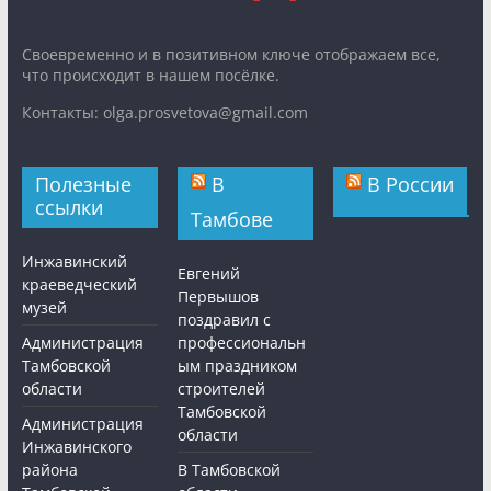
Cвоевременно и в позитивном ключе отображаем все,
что происходит в нашем посёлке.
Контакты: olga.prosvetova@gmail.com
Полезные
В
В России
ссылки
Тамбове
Инжавинский
Евгений
краеведческий
Первышов
музей
поздравил с
Администрация
профессиональн
Тамбовской
ым праздником
области
строителей
Тамбовской
Администрация
области
Инжавинского
района
В Тамбовской