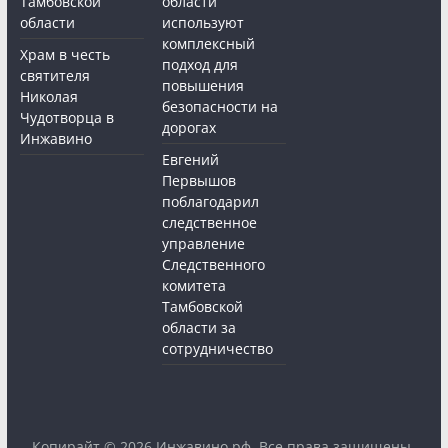
Тамбовской
области
области
используют
комплексный
Храм в честь
подход для
святителя
повышения
Николая
безопасности на
Чудотворца в
дорогах
Инжавино
Евгений
Первышов
поблагодарил
следственное
управление
Следственного
комитета
Тамбовской
области за
сотрудничество
Копирайт © 2026
Инжавино.рф
. Все права защищены.