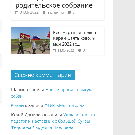
родительское собрание
01.09.2022
inzhavino
0
Бессмертный полк в
Карай-Салтыково. 9
мая 2022 год
0
11.05.2022
Свежие комментарии
Шарик
к записи
Новые правила выгула
собак
Роман
к записи
ФГИС «Моя школа»
Юрий Данилов
к записи
Ушла из жизни
педагог и наставник с большой буквы
Федорова Людмила Павловна