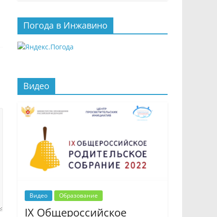
Погода в Инжавино
Видео
Видео
Образование
IX Общероссийское