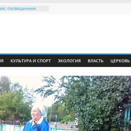
ия, посвященные
дному Дню семьи
е звания «Почётный
Инжавинского округа»
Великой
ной, фронтовичке
 Николаевне
й
ть в сети Интернет
ИЯ
КУЛЬТУРА И СПОРТ
ЭКОЛОГИЯ
ВЛАСТЬ
ЦЕРКОВЬ
иняли участие в
ии «Сохраним
!»
Воронинского
а родились крапчатые