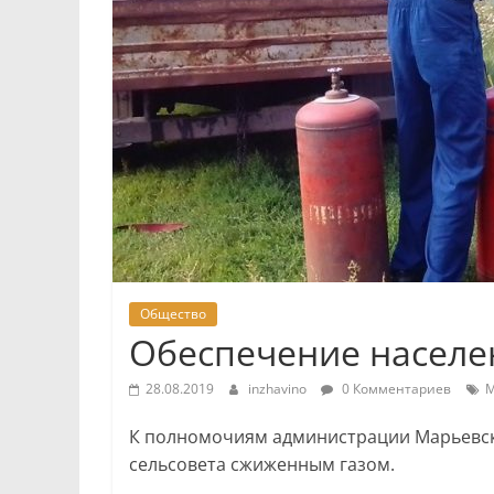
Общество
Обеспечение населе
28.08.2019
inzhavino
0 Комментариев
М
К полномочиям администрации Марьевско
сельсовета сжиженным газом.