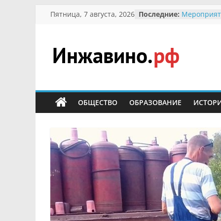
Перейти
Пятница, 7 августа, 2026
Последние:
Мероприят
к
Междунаро
Присвоени
содержимому
гражданин 
участнице 
Инжавино.рф
Отечествен
Александре
Кирсаново
сельский
Безопаснос
портал
ОБЩЕСТВО
ОБРАЗОВАНИЕ
ИСТОР
Ученики пр
мероприят
первоцветы
В вольере 
заповедник
суслики