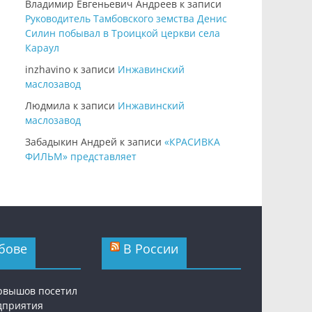
Владимир Евгеньевич Андреев
к записи
Руководитель Тамбовского земства Денис
Силин побывал в Троицкой церкви села
Караул
inzhavino
к записи
Инжавинский
маслозавод
Людмила
к записи
Инжавинский
маслозавод
Забадыкин Андрей
к записи
«КРАСИВКА
ФИЛЬМ» представляет
бове
В России
рвышов посетил
дприятия