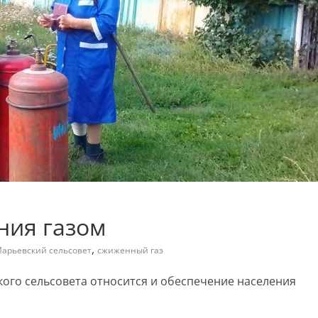
ния газом
,
арьевский сельсовет
сжиженный газ
го сельсовета относится и обеспечение населения