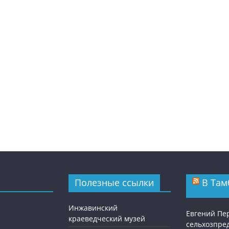
Полезные ссылки
В Там
Инжавинский
Евгений Пе
краеведческий музей
сельхозпре