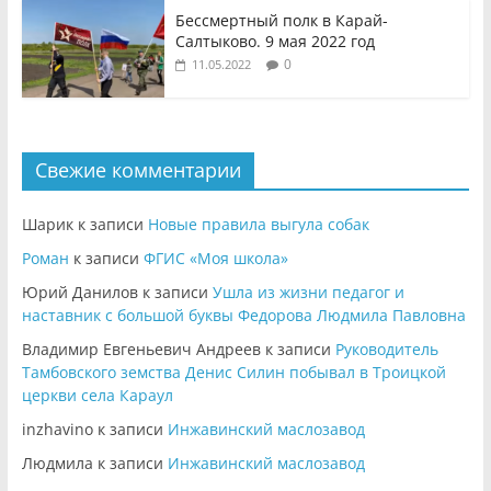
Бессмертный полк в Карай-
Салтыково. 9 мая 2022 год
0
11.05.2022
Свежие комментарии
Шарик
к записи
Новые правила выгула собак
Роман
к записи
ФГИС «Моя школа»
Юрий Данилов
к записи
Ушла из жизни педагог и
наставник с большой буквы Федорова Людмила Павловна
Владимир Евгеньевич Андреев
к записи
Руководитель
Тамбовского земства Денис Силин побывал в Троицкой
церкви села Караул
inzhavino
к записи
Инжавинский маслозавод
Людмила
к записи
Инжавинский маслозавод