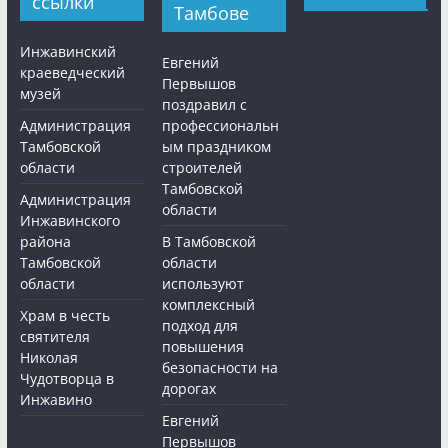
ссылки
Тамбове
Инжавинский
Евгений
краеведческий
Первышов
музей
поздравил с
Администрация
профессиональн
Тамбовской
ым праздником
области
строителей
Тамбовской
Администрация
области
Инжавинского
района
В Тамбовской
Тамбовской
области
области
используют
комплексный
Храм в честь
подход для
святителя
повышения
Николая
безопасности на
Чудотворца в
дорогах
Инжавино
Евгений
Первышов