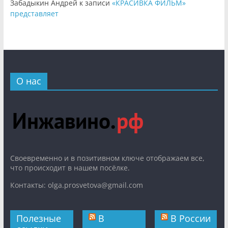
Забадыкин Андрей
к записи
«КРАСИВКА ФИЛЬМ»
представляет
О нас
Cвоевременно и в позитивном ключе отображаем все,
что происходит в нашем посёлке.
Контакты: olga.prosvetova@gmail.com
Полезные
В
В России