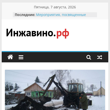
Перейти
Пятница, 7 августа, 2026
к
Последние:
Мероприятия, посвященные
содержимому
Международному Дню семьи
Присвоение звания «Почётный
гражданин Инжавинского округа»
участнице Великой
Инжавино.рф
Отечественной, фронтовичке
Александре Николаевне
Кирсановой
сельский
Безопасность в сети Интернет
портал
Ученики приняли участие в
мероприятии «Сохраним
первоцветы!»
В вольере Воронинского
заповедника родились крапчатые
суслики