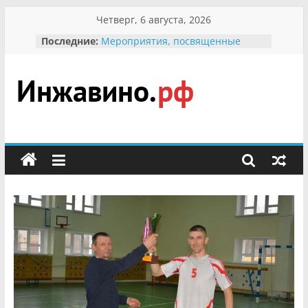
Перейти
Четверг, 6 августа, 2026
к
Последние:
Мероприятия, посвященные
содержимому
Международному Дню семьи
Присвоение звания «Почётный
гражданин Инжавинского округа»
участнице Великой
Инжавино.рф
Отечественной, фронтовичке
Александре Николаевне
Кирсановой
сельский
Безопасность в сети Интернет
портал
Ученики приняли участие в
мероприятии «Сохраним
первоцветы!»
В вольере Воронинского
заповедника родились крапчатые
суслики