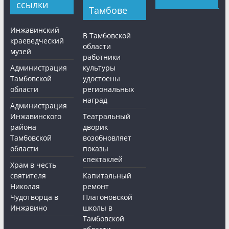
ссылки
Тамбове
Инжавинский
В Тамбовской
краеведческий
области
музей
работники
Администрация
культуры
Тамбовской
удостоены
области
региональных
наград
Администрация
Инжавинского
Театральный
района
дворик
Тамбовской
возобновляет
области
показы
спектаклей
Храм в честь
святителя
Капитальный
Николая
ремонт
Чудотворца в
Платоновской
Инжавино
школы в
Тамбовской