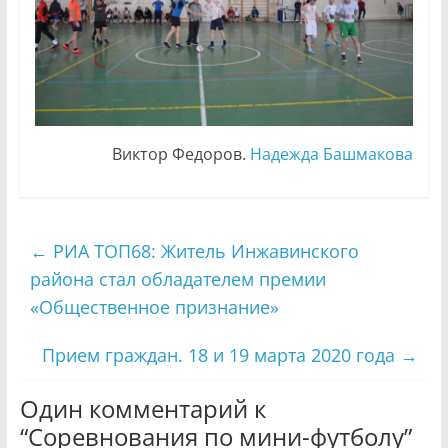
Виктор Федоров.
Надежда Башмакова
←
РИА ТОП68: Житель Инжавинского
района стал обладателем премии
«Общественное признание»
Прием граждан. 18 и 19 марта 2020 года
→
Один комментарий к
“
Соревнования по мини-футболу
”