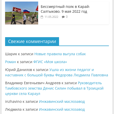
Бессмертный полк в Карай-
Салтыково. 9 мая 2022 год
0
11.05.2022
Свежие комментарии
Шарик
к записи
Новые правила выгула собак
Роман
к записи
ФГИС «Моя школа»
Юрий Данилов
к записи
Ушла из жизни педагог и
наставник с большой буквы Федорова Людмила Павловна
Владимир Евгеньевич Андреев
к записи
Руководитель
Тамбовского земства Денис Силин побывал в Троицкой
церкви села Караул
inzhavino
к записи
Инжавинский маслозавод
Людмила
к записи
Инжавинский маслозавод