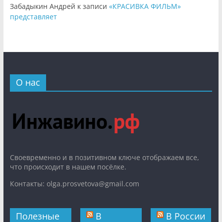
Забадыкин Андрей
к записи
«КРАСИВКА ФИЛЬМ»
представляет
О нас
Cвоевременно и в позитивном ключе отображаем все,
что происходит в нашем посёлке.
Контакты: olga.prosvetova@gmail.com
Полезные
В
В России