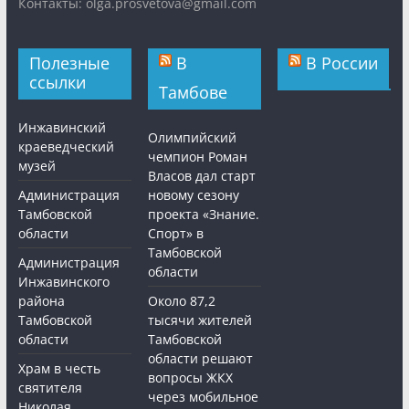
Контакты: olga.prosvetova@gmail.com
Полезные
В
В России
ссылки
Тамбове
Инжавинский
Олимпийский
краеведческий
чемпион Роман
музей
Власов дал старт
Администрация
новому сезону
Тамбовской
проекта «Знание.
области
Спорт» в
Тамбовской
Администрация
области
Инжавинского
района
Около 87,2
Тамбовской
тысячи жителей
области
Тамбовской
области решают
Храм в честь
вопросы ЖКХ
святителя
через мобильное
Николая