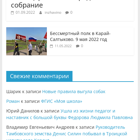
собрание
01.09.2022
inzhavino
0
Бессмертный полк в Карай-
Салтыково. 9 мая 2022 год
0
11.05.2022
Свежие комментарии
Шарик
к записи
Новые правила выгула собак
Роман
к записи
ФГИС «Моя школа»
Юрий Данилов
к записи
Ушла из жизни педагог и
наставник с большой буквы Федорова Людмила Павловна
Владимир Евгеньевич Андреев
к записи
Руководитель
Тамбовского земства Денис Силин побывал в Троицкой