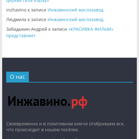
церкви села Караул
inzhavino
к записи
Инжавинский маслозавод
Людмила
к записи
Инжавинский маслозавод
Забадыкин Андрей
к записи
«КРАСИВКА ФИЛЬМ»
представляет
О нас
Cвоевременно и в позитивном ключе отображаем все,
что происходит в нашем посёлке.