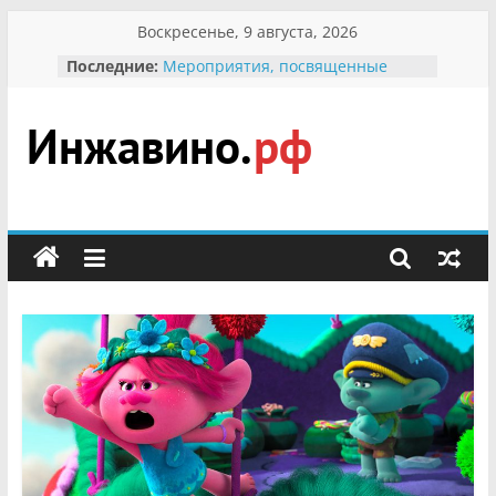
Перейти
Воскресенье, 9 августа, 2026
к
Последние:
Мероприятия, посвященные
содержимому
Международному Дню семьи
Присвоение звания «Почётный
гражданин Инжавинского округа»
участнице Великой
Инжавино.рф
Отечественной, фронтовичке
Александре Николаевне
Кирсановой
сельский
Безопасность в сети Интернет
портал
Ученики приняли участие в
мероприятии «Сохраним
первоцветы!»
В вольере Воронинского
заповедника родились крапчатые
суслики