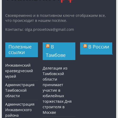
Cвоевременно и в позитивном ключе отображаем все,
что происходит в нашем посёлке.
Контакты: olga.prosvetova@gmail.com
Полезные
В
В России
ссылки
Тамбове
Инжавинский
Делегация из
краеведческий
Тамбовской
музей
области
Администрация
принимает
Тамбовской
участие в
области
юбилейных
торжествах Дня
Администрация
строителя в
Инжавинского
Москве
района