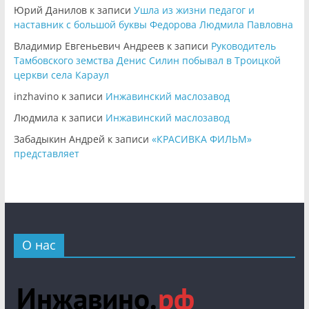
Юрий Данилов
к записи
Ушла из жизни педагог и
наставник с большой буквы Федорова Людмила Павловна
Владимир Евгеньевич Андреев
к записи
Руководитель
Тамбовского земства Денис Силин побывал в Троицкой
церкви села Караул
inzhavino
к записи
Инжавинский маслозавод
Людмила
к записи
Инжавинский маслозавод
Забадыкин Андрей
к записи
«КРАСИВКА ФИЛЬМ»
представляет
О нас