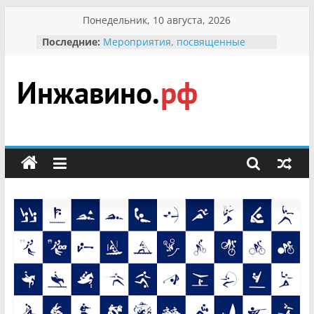
Перейти
Понедельник, 10 августа, 2026
к
Последние:
Мероприятия, посвященные
содержимому
Международному Дню семьи
Присвоение звания «Почётный
гражданин Инжавинского округа»
участнице Великой
Инжавино.рф
Отечественной, фронтовичке
Александре Николаевне
Кирсановой
сельский
Безопасность в сети Интернет
портал
Ученики приняли участие в
мероприятии «Сохраним
первоцветы!»
В вольере Воронинского
заповедника родились крапчатые
суслики