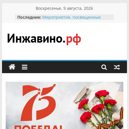
Перейти
Воскресенье, 9 августа, 2026
к
Последние:
Мероприятия, посвященные
содержимому
Международному Дню семьи
Присвоение звания «Почётный
гражданин Инжавинского округа»
участнице Великой
Инжавино.рф
Отечественной, фронтовичке
Александре Николаевне
Кирсановой
сельский
Безопасность в сети Интернет
портал
Ученики приняли участие в
мероприятии «Сохраним
первоцветы!»
В вольере Воронинского
заповедника родились крапчатые
суслики