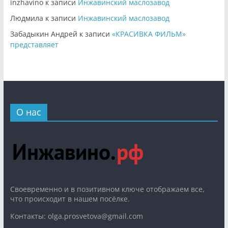
inzhavino
к записи
Инжавинский маслозавод
Людмила
к записи
Инжавинский маслозавод
Забадыкин Андрей
к записи
«КРАСИВКА ФИЛЬМ»
представляет
О нас
Cвоевременно и в позитивном ключе отображаем все,
что происходит в нашем посёлке.
Контакты: olga.prosvetova@gmail.com