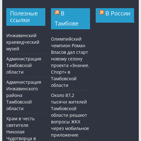
Полезные
В
В России
ссылки
Тамбове
Инжавинский
Олимпийский
краеведческий
чемпион Роман
музей
Власов дал старт
Администрация
новому сезону
Тамбовской
проекта «Знание.
области
Спорт» в
Тамбовской
Администрация
области
Инжавинского
района
Около 87,2
Тамбовской
тысячи жителей
области
Тамбовской
области решают
Храм в честь
вопросы ЖКХ
святителя
через мобильное
Николая
приложение
Чудотворца в