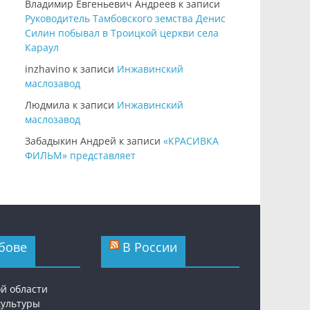
Владимир Евгеньевич Андреев
к записи
Руководитель Тамбовского земства Денис
Силин побывал в Троицкой церкви села
Караул
inzhavino
к записи
Инжавинский
маслозавод
Людмила
к записи
Инжавинский
маслозавод
Забадыкин Андрей
к записи
«КРАСИВКА
ФИЛЬМ» представляет
бове
В России
ой области
культуры