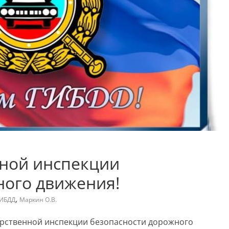
нной инспекции
ного движения!
,
ИБДД
Маркин О.В.
арственной инспекции безопасности дорожного