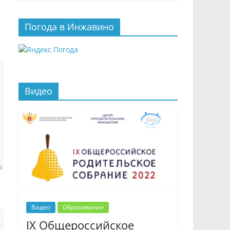
Погода в Инжавино
Видео
Видео
Образование
IX Общероссийское