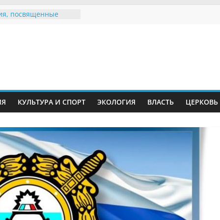
ия, посвященные
дному Дню семьи
 звания «Почётный
Инжавинского округа»
Великой
ной, фронтовичке
 Николаевне
ть в сети Интернет
ИЯ
КУЛЬТУРА И СПОРТ
ЭКОЛОГИЯ
ВЛАСТЬ
ЦЕРКОВЬ
иняли участие в
и «Сохраним
!»
Воронинского
а родились крапчатые