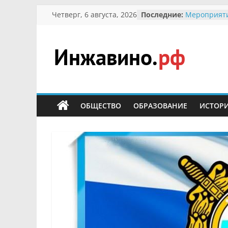
Перейти
Четверг, 6 августа, 2026
Последние:
Мероприят
к
Междунаро
Присвоение
содержимому
гражданин 
участнице 
Инжавино.рф
Отечествен
Александре
Кирсановой
сельский
Безопаснос
портал
ОБЩЕСТВО
ОБРАЗОВАНИЕ
ИСТОР
Ученики пр
мероприяти
первоцветы
В вольере 
заповедник
суслики