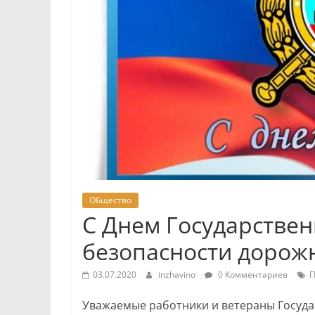
Общество
С Днем Государстве
безопасности дорож
03.07.2020
inzhavino
0 Комментариев
Г
Уважаемые работники и ветераны Госуд