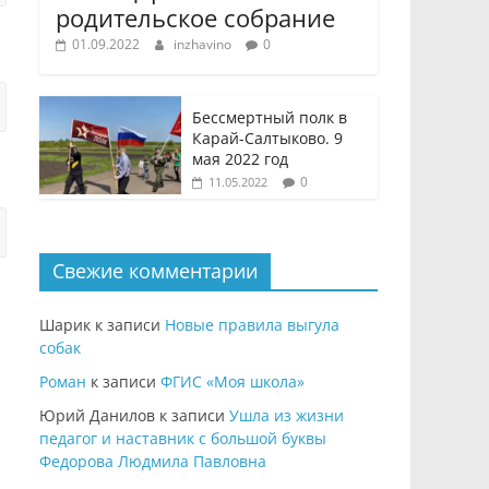
родительское собрание
01.09.2022
inzhavino
0
Бессмертный полк в
Карай-Салтыково. 9
мая 2022 год
0
11.05.2022
Свежие комментарии
Шарик
к записи
Новые правила выгула
собак
Роман
к записи
ФГИС «Моя школа»
Юрий Данилов
к записи
Ушла из жизни
педагог и наставник с большой буквы
Федорова Людмила Павловна