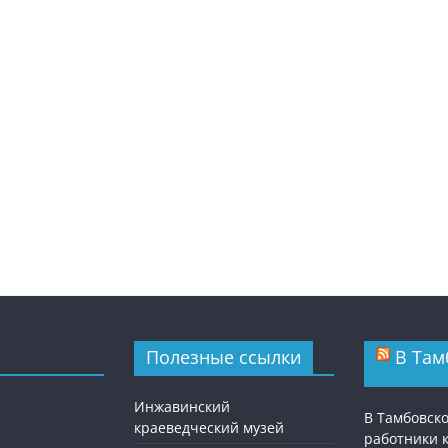
Полезные ссылки
В Там
Инжавинский
В Тамбовск
краеведческий музей
работники 