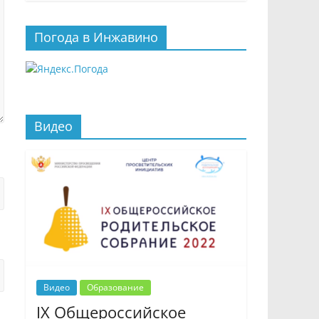
Погода в Инжавино
Видео
Видео
Образование
IX Общероссийское