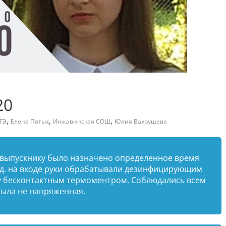
20
,
,
,
ГЭ
Елена Пятых
Инжавинская СОШ
Юлия Вахрушева
у выпускнику было назначено определенное время
нд. на входе руки обрабатывали дезинфицирующим
у бесконтактным термоментром. Соблюдались всем
была не напряженная.