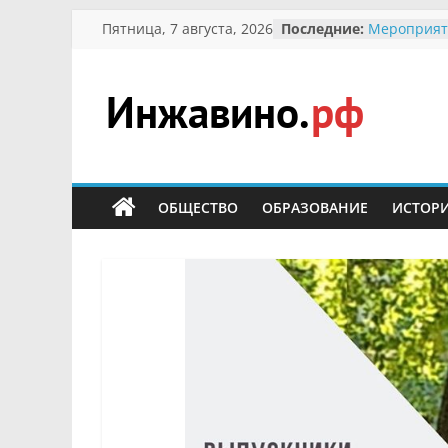
Перейти
Пятница, 7 августа, 2026
Последние:
Мероприят
к
Междунаро
Присвоени
содержимому
гражданин 
участнице 
Инжавино.рф
Отечествен
Александре
Кирсаново
сельский
Безопаснос
портал
ОБЩЕСТВО
ОБРАЗОВАНИЕ
ИСТОР
Ученики пр
мероприят
первоцветы
В вольере 
заповедник
суслики