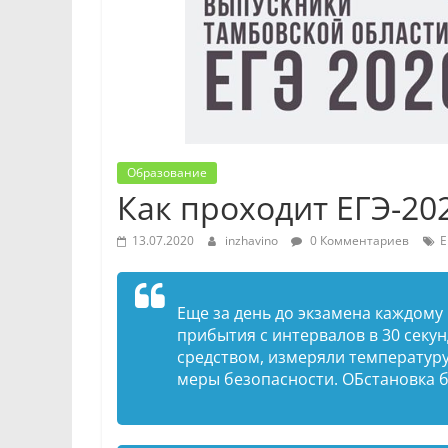
Образование
Как проходит ЕГЭ-20
13.07.2020
inzhavino
0 Комментариев
Е
Еще за день до экзамена каждом
прибытия с интервалов в 30 секу
средством, измеряли температур
меры безопасности. ОБстановка 