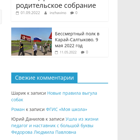
родительское собрание
01.09.2022
inzhavino
0
Бессмертный полк в
Карай-Салтыково. 9
мая 2022 год
0
11.05.2022
Свежие комментарии
Шарик
к записи
Новые правила выгула
собак
Роман
к записи
ФГИС «Моя школа»
Юрий Данилов
к записи
Ушла из жизни
педагог и наставник с большой буквы
Федорова Людмила Павловна