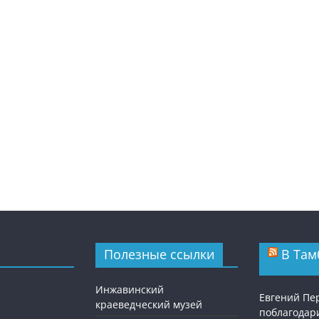
Полезные ссылки
В Там
Инжавинский
Евгений П
краеведческий музей
поблагодар