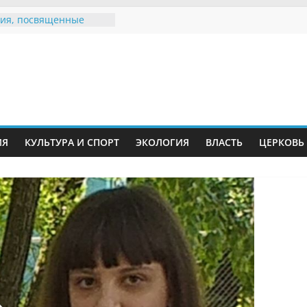
ия, посвященные
дному Дню семьи
е звания «Почётный
Инжавинского округа»
Великой
ной, фронтовичке
 Николаевне
й
ть в сети Интернет
ИЯ
КУЛЬТУРА И СПОРТ
ЭКОЛОГИЯ
ВЛАСТЬ
ЦЕРКОВЬ
иняли участие в
ии «Сохраним
!»
Воронинского
а родились крапчатые