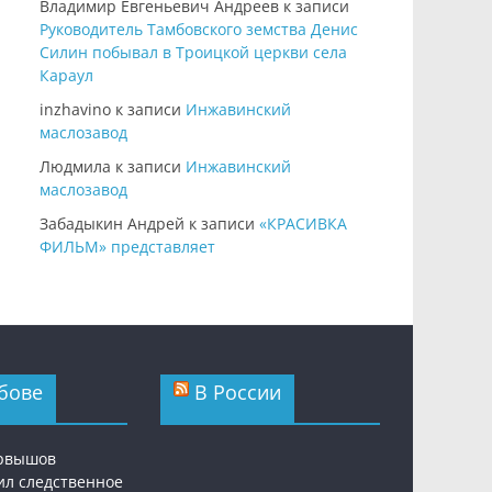
Владимир Евгеньевич Андреев
к записи
Руководитель Тамбовского земства Денис
Силин побывал в Троицкой церкви села
Караул
inzhavino
к записи
Инжавинский
маслозавод
Людмила
к записи
Инжавинский
маслозавод
Забадыкин Андрей
к записи
«КРАСИВКА
ФИЛЬМ» представляет
бове
В России
ервышов
ил следственное