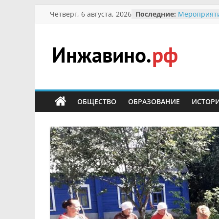
Перейти
Четверг, 6 августа, 2026
Последние:
Мероприят
к
Междунаро
Присвоение
содержимому
гражданин 
участнице 
Инжавино.рф
Отечествен
Александре
Кирсановой
сельский
Безопаснос
портал
ОБЩЕСТВО
ОБРАЗОВАНИЕ
ИСТОР
Ученики пр
мероприяти
первоцветы
В вольере 
заповедник
суслики