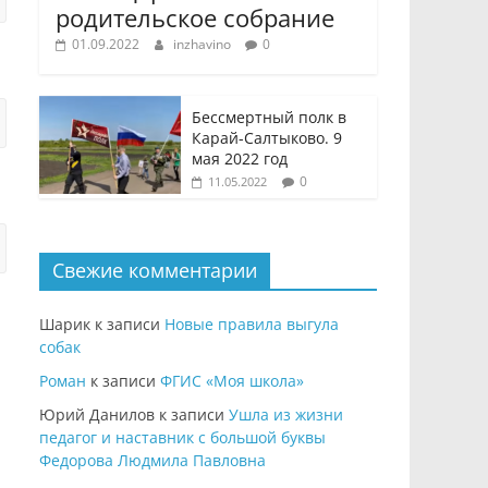
родительское собрание
01.09.2022
inzhavino
0
Бессмертный полк в
Карай-Салтыково. 9
мая 2022 год
0
11.05.2022
Свежие комментарии
Шарик
к записи
Новые правила выгула
собак
Роман
к записи
ФГИС «Моя школа»
Юрий Данилов
к записи
Ушла из жизни
педагог и наставник с большой буквы
Федорова Людмила Павловна