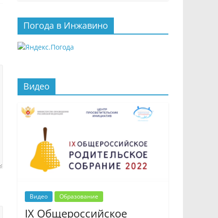
Погода в Инжавино
Видео
Видео
Образование
IX Общероссийское