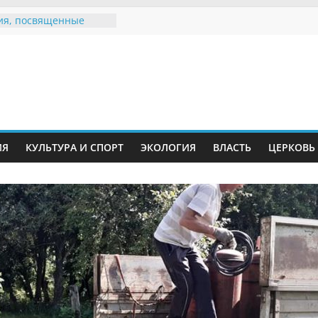
ия, посвященные
дному Дню семьи
 звания «Почётный
Инжавинского округа»
Великой
ной, фронтовичке
 Николаевне
ть в сети Интернет
ИЯ
КУЛЬТУРА И СПОРТ
ЭКОЛОГИЯ
ВЛАСТЬ
ЦЕРКОВЬ
иняли участие в
и «Сохраним
!»
Воронинского
а родились крапчатые