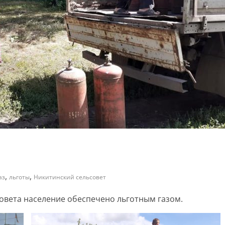
,
,
аз
льготы
Никитинский сельсовет
овета население обеспечено льготным газом.