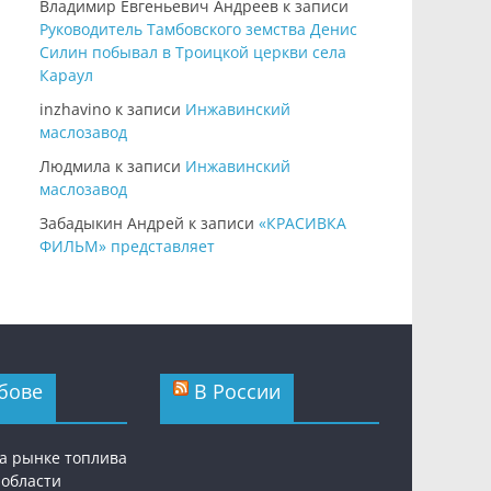
Владимир Евгеньевич Андреев
к записи
Руководитель Тамбовского земства Денис
Силин побывал в Троицкой церкви села
Караул
inzhavino
к записи
Инжавинский
маслозавод
Людмила
к записи
Инжавинский
маслозавод
Забадыкин Андрей
к записи
«КРАСИВКА
ФИЛЬМ» представляет
бове
В России
а рынке топлива
 области