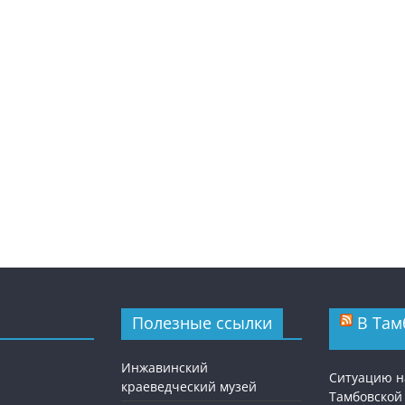
Полезные ссылки
В Там
Инжавинский
Ситуацию н
краеведческий музей
Тамбовской