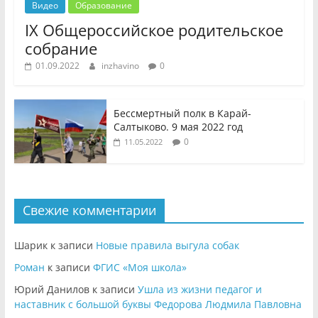
Видео
Образование
IX Общероссийское родительское
собрание
01.09.2022
inzhavino
0
Бессмертный полк в Карай-
Салтыково. 9 мая 2022 год
0
11.05.2022
Свежие комментарии
Шарик
к записи
Новые правила выгула собак
Роман
к записи
ФГИС «Моя школа»
Юрий Данилов
к записи
Ушла из жизни педагог и
наставник с большой буквы Федорова Людмила Павловна