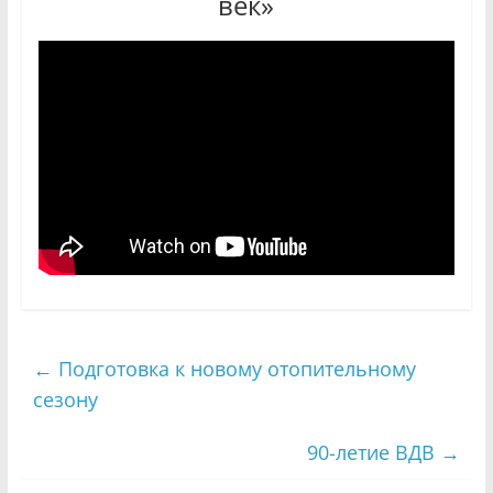
век»
←
Подготовка к новому отопительному
сезону
90-летие ВДВ
→