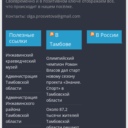
Cвоевременно и в позитивном ключе отображаем все,
что происходит в нашем посёлке.
Контакты: olga.prosvetova@gmail.com
Полезные
В
В России
ссылки
Тамбове
Инжавинский
Олимпийский
краеведческий
чемпион Роман
музей
Власов дал старт
Администрация
новому сезону
Тамбовской
проекта «Знание.
области
Спорт» в
Тамбовской
Администрация
области
Инжавинского
района
Около 87,2
Тамбовской
тысячи жителей
области
Тамбовской
области решают