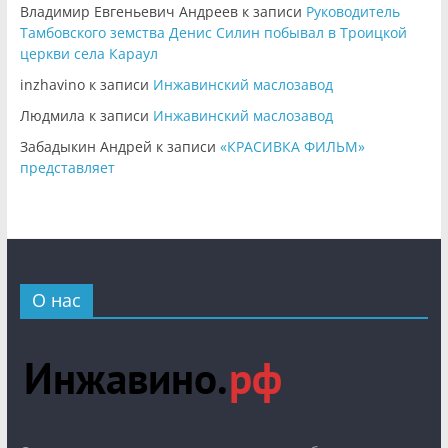
Владимир Евгеньевич Андреев
к записи
Руководитель
Тамбовского земства Денис Силин побывал в Троицкой
церкви села Караул
inzhavino
к записи
Инжавинский маслозавод
Людмила
к записи
Инжавинский маслозавод
Забадыкин Андрей
к записи
«КРАСИВКА ФИЛЬМ»
представляет
О нас