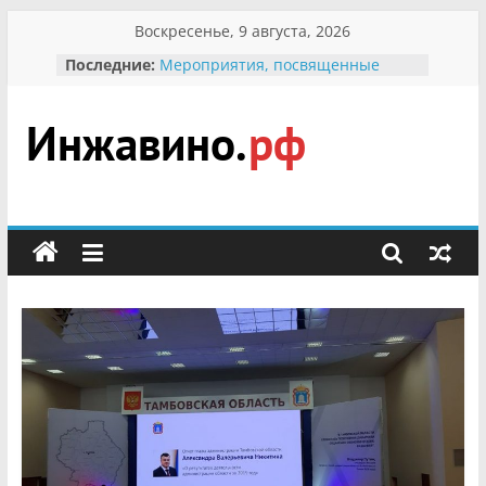
Перейти
Воскресенье, 9 августа, 2026
к
Последние:
Мероприятия, посвященные
содержимому
Международному Дню семьи
Присвоение звания «Почётный
гражданин Инжавинского округа»
участнице Великой
Инжавино.рф
Отечественной, фронтовичке
Александре Николаевне
Кирсановой
сельский
Безопасность в сети Интернет
портал
Ученики приняли участие в
мероприятии «Сохраним
первоцветы!»
В вольере Воронинского
заповедника родились крапчатые
суслики