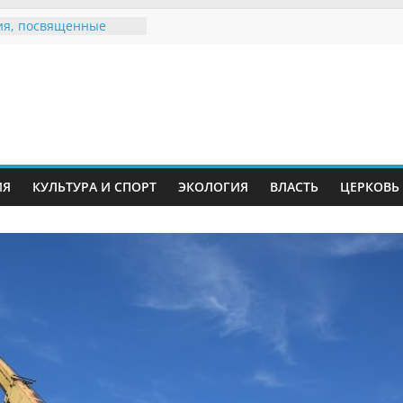
я, посвященные
ному Дню семьи
 звания «Почётный
Инжавинского округа»
Великой
ной, фронтовичке
 Николаевне
ь в сети Интернет
ИЯ
КУЛЬТУРА И СПОРТ
ЭКОЛОГИЯ
ВЛАСТЬ
ЦЕРКОВЬ
иняли участие в
и «Сохраним
!»
Воронинского
а родились крапчатые