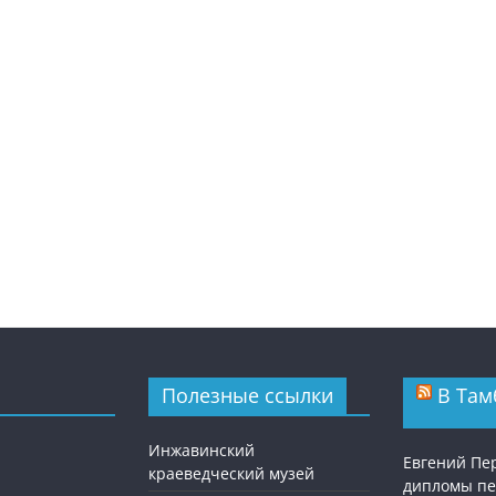
Полезные ссылки
В Там
Инжавинский
Евгений Пе
краеведческий музей
дипломы п