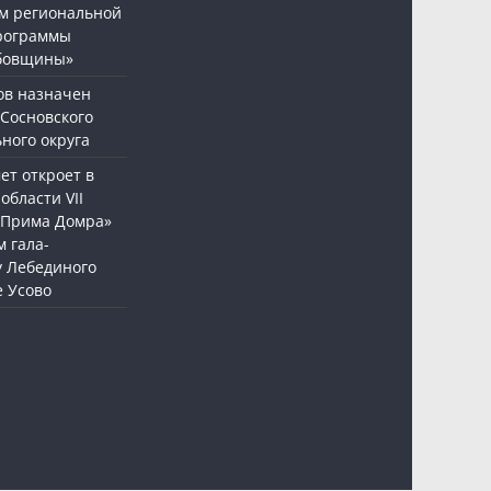
м региональной
рограммы
бовщины»
ов назначен
 Сосновского
ного округа
т откроет в
области VII
«Прима Домра»
 гала-
у Лебединого
е Усово