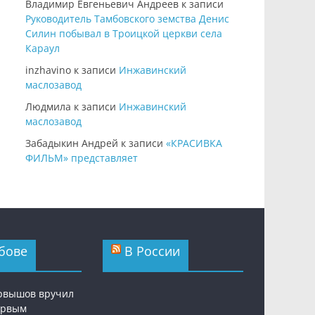
Владимир Евгеньевич Андреев
к записи
Руководитель Тамбовского земства Денис
Силин побывал в Троицкой церкви села
Караул
inzhavino
к записи
Инжавинский
маслозавод
Людмила
к записи
Инжавинский
маслозавод
Забадыкин Андрей
к записи
«КРАСИВКА
ФИЛЬМ» представляет
бове
В России
рвышов вручил
ервым