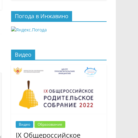
Погода в Инжавино
Видео
Видео
Образование
IX Общероссийское