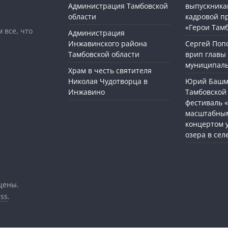
Администрация Тамбовской
выпускника
области
кадровой п
«Герои Там
 все, что
Администрация
Инжавинского района
Сергей Поп
Тамбовской области
врип главы
муниципаль
Храм в честь святителя
Николая Чудотворца в
Юрий Башме
Инжавино
Тамбовской 
фестиваль 
масштабным
концертом 
озера в сел
щены.
ss
.