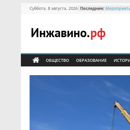
Перейти
Суббота, 8 августа, 2026
Последние:
Мероприяти
к
Международ
Присвоение
содержимому
гражданин 
участнице 
Инжавино.рф
Отечествен
Александре
Кирсановой
сельский
Безопасност
портал
ОБЩЕСТВО
ОБРАЗОВАНИЕ
ИСТОР
Ученики пр
мероприяти
первоцветы
В вольере 
заповедник
суслики