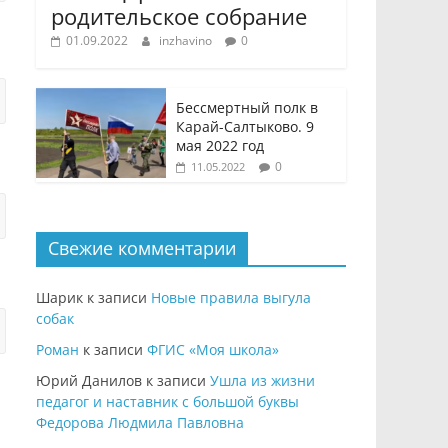
родительское собрание
01.09.2022
inzhavino
0
Бессмертный полк в
Карай-Салтыково. 9
мая 2022 год
0
11.05.2022
Свежие комментарии
Шарик
к записи
Новые правила выгула
собак
Роман
к записи
ФГИС «Моя школа»
Юрий Данилов
к записи
Ушла из жизни
педагог и наставник с большой буквы
Федорова Людмила Павловна