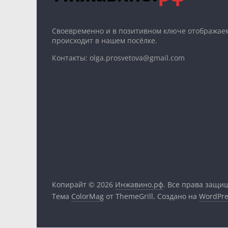
Cвоевременно и в позитивном ключе отображаем
происходит в нашем посёлке.
Контакты: olga.prosvetova@gmail.com
Копирайт © 2026
Инжавино.рф
. Все права защи
Тема
ColorMag
от ThemeGrill. Создано на
WordPre