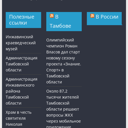
Полезные
В
В России
ссылки
Тамбове
Инжавинский
Олимпийский
краеведческий
чемпион Роман
музей
Власов дал старт
Администрация
новому сезону
Тамбовской
проекта «Знание.
области
Спорт» в
Тамбовской
Администрация
области
Инжавинского
района
Около 87,2
Тамбовской
тысячи жителей
области
Тамбовской
области решают
Храм в честь
вопросы ЖКХ
святителя
через мобильное
Николая
приложение