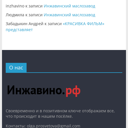
inzhavino
к записи
Инжавинский маслозавод
Людмила
к записи
Инжавинский маслозавод
Забадыкин Андрей
к записи
«КРАСИВКА ФИЛЬМ»
представляет
О нас
Cвоевременно и в позитивном ключе отображаем все,
что происходит в нашем посёлке.
Контакты: olga.prosvetova@gmail.com