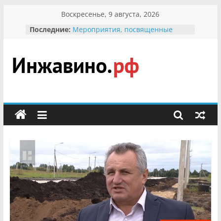
Перейти
Воскресенье, 9 августа, 2026
к
Последние:
Мероприятия, посвященные
содержимому
Международному Дню семьи
Присвоение звания «Почётный
гражданин Инжавинского округа»
участнице Великой
Инжавино.рф
Отечественной, фронтовичке
Александре Николаевне
Кирсановой
сельский
Безопасность в сети Интернет
портал
Ученики приняли участие в
мероприятии «Сохраним
первоцветы!»
В вольере Воронинского
заповедника родились крапчатые
суслики