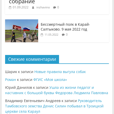
собрание
01.09.2022
inzhavino
0
Бессмертный полк в Карай-
Салтыково. 9 мая 2022 год
0
11.05.2022
Свежие комментарии
Шарик
к записи
Новые правила выгула собак
Роман
к записи
ФГИС «Моя школа»
Юрий Данилов
к записи
Ушла из жизни педагог и
наставник с большой буквы Федорова Людмила Павловна
Владимир Евгеньевич Андреев
к записи
Руководитель
Тамбовского земства Денис Силин побывал в Троицкой
церкви села Караул