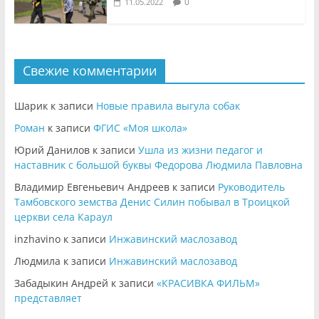
0
11.05.2022
Свежие комментарии
Шарик
к записи
Новые правила выгула собак
Роман
к записи
ФГИС «Моя школа»
Юрий Данилов
к записи
Ушла из жизни педагог и
наставник с большой буквы Федорова Людмила Павловна
Владимир Евгеньевич Андреев
к записи
Руководитель
Тамбовского земства Денис Силин побывал в Троицкой
церкви села Караул
inzhavino
к записи
Инжавинский маслозавод
Людмила
к записи
Инжавинский маслозавод
Забадыкин Андрей
к записи
«КРАСИВКА ФИЛЬМ»
представляет