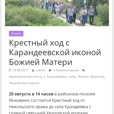
Анонс
Крестный ход с
Карандеевской иконой
Божией Матери
18.08.2017
admin
0 Комментариев
,
,
,
Карандеевская икона
с. Карандеевка
свящ. Михаил Дымсков
Уваровская епархия
20 августа в 14 часов
в районном поселке
Инжавино состоится Крестный ход от
Никольского храма до села Крандеевка с
главной святыней Уваровской епархии