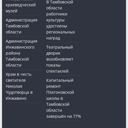
В Тамбовской
краеведческий
области
музей
работники
Администрация
культуры
Тамбовской
удостоены
области
региональных
наград
Администрация
Инжавинского
Театральный
района
дворик
Тамбовской
возобновляет
области
показы
спектаклей
Храм в честь
святителя
Капитальный
Николая
ремонт
Чудотворца в
Платоновской
Инжавино
школы в
Тамбовской
области
завершён на 77%