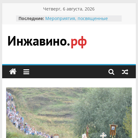
Перейти
Четверг, 6 августа, 2026
к
Последние:
Мероприятия, посвященные
содержимому
Международному Дню семьи
Присвоение звания «Почётный
гражданин Инжавинского округа»
участнице Великой
Инжавино.рф
Отечественной, фронтовичке
Александре Николаевне
Кирсановой
сельский
Безопасность в сети Интернет
портал
Ученики приняли участие в
мероприятии «Сохраним
первоцветы!»
В вольере Воронинского
заповедника родились крапчатые
суслики