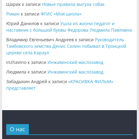
Шарик
к записи
Новые правила выгула собак
Роман
к записи
ФГИС «Моя школа»
Юрий Данилов
к записи
Ушла из жизни педагог и
наставник с большой буквы Федорова Людмила Павловна
Владимир Евгеньевич Андреев
к записи
Руководитель
Тамбовского земства Денис Силин побывал в Троицкой
церкви села Караул
inzhavino
к записи
Инжавинский маслозавод
Людмила
к записи
Инжавинский маслозавод
Забадыкин Андрей
к записи
«КРАСИВКА ФИЛЬМ»
представляет
О нас