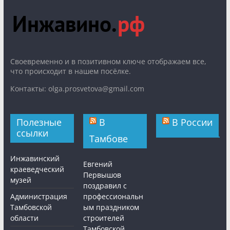
Cвоевременно и в позитивном ключе отображаем все,
что происходит в нашем посёлке.
Контакты: olga.prosvetova@gmail.com
Полезные
В
В России
ссылки
Тамбове
Инжавинский
Евгений
краеведческий
Первышов
музей
поздравил с
Администрация
профессиональн
Тамбовской
ым праздником
области
строителей
Тамбовской