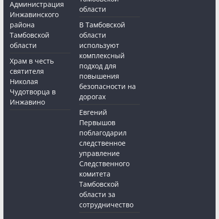
Администрация
области
Инжавинского
района
В Тамбовской
Тамбовской
области
области
используют
комплексный
Храм в честь
подход для
святителя
повышения
Николая
безопасности на
Чудотворца в
дорогах
Инжавино
Евгений
Первышов
поблагодарил
следственное
управление
Следственного
комитета
Тамбовской
области за
сотрудничество