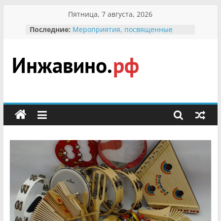
Перейти
Пятница, 7 августа, 2026
к
Последние:
Мероприятия, посвященные
содержимому
Международному Дню семьи
Присвоение звания «Почётный
гражданин Инжавинского округа»
участнице Великой
Инжавино.рф
Отечественной, фронтовичке
Александре Николаевне
Кирсановой
сельский
Безопасность в сети Интернет
портал
Ученики приняли участие в
мероприятии «Сохраним
первоцветы!»
В вольере Воронинского
заповедника родились крапчатые
суслики