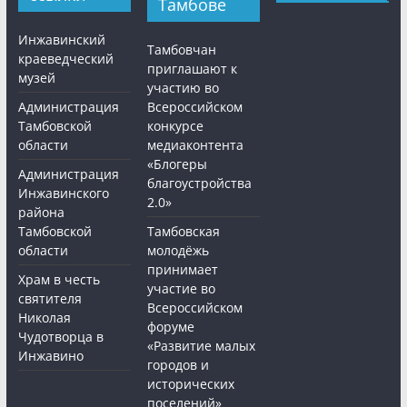
Тамбове
Инжавинский
Тамбовчан
краеведческий
приглашают к
музей
участию во
Администрация
Всероссийском
Тамбовской
конкурсе
области
медиаконтента
«Блогеры
Администрация
благоустройства
Инжавинского
2.0»
района
Тамбовской
Тамбовская
области
молодёжь
принимает
Храм в честь
участие во
святителя
Всероссийском
Николая
форуме
Чудотворца в
«Развитие малых
Инжавино
городов и
исторических
поселений»