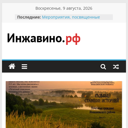
Перейти
Воскресенье, 9 августа, 2026
к
Последние:
Мероприятия, посвященные
содержимому
Международному Дню семьи
Присвоение звания «Почётный
гражданин Инжавинского округа»
участнице Великой
Инжавино.рф
Отечественной, фронтовичке
Александре Николаевне
Кирсановой
сельский
Безопасность в сети Интернет
портал
Ученики приняли участие в
мероприятии «Сохраним
первоцветы!»
В вольере Воронинского
заповедника родились крапчатые
суслики