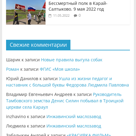
Бессмертный полк в Карай-
Салтыково. 9 мая 2022 год
0
11.05.2022
Свежие комментарии
Шарик
к записи
Новые правила выгула собак
Роман
к записи
ФГИС «Моя школа»
Юрий Данилов
к записи
Ушла из жизни педагог и
наставник с большой буквы Федорова Людмила Павловна
Владимир Евгеньевич Андреев
к записи
Руководитель
Тамбовского земства Денис Силин побывал в Троицкой
церкви села Караул
inzhavino
к записи
Инжавинский маслозавод
Людмила
к записи
Инжавинский маслозавод
Забадыкин Андрей
к записи
«КРАСИВКА ФИЛЬМ»