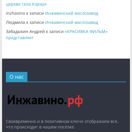
церкви села Караул
inzhavino
к записи
Инжавинский маслозавод
Людмила
к записи
Инжавинский маслозавод
Забадыкин Андрей
к записи
«КРАСИВКА ФИЛЬМ»
представляет
О нас
Cвоевременно и в позитивном ключе отображаем все,
что происходит в нашем посёлке.