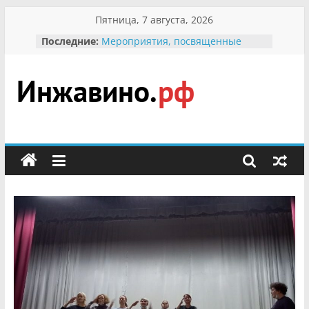
Перейти
Пятница, 7 августа, 2026
к
Последние:
Мероприятия, посвященные
содержимому
Международному Дню семьи
Присвоение звания «Почётный
гражданин Инжавинского округа»
участнице Великой
Инжавино.рф
Отечественной, фронтовичке
Александре Николаевне
Кирсановой
сельский
Безопасность в сети Интернет
портал
Ученики приняли участие в
мероприятии «Сохраним
первоцветы!»
В вольере Воронинского
заповедника родились крапчатые
суслики