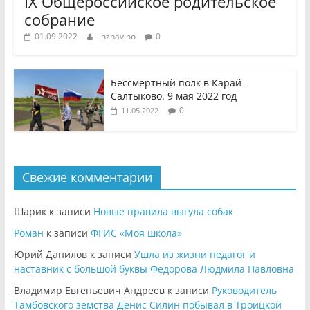
IX Общероссийское родительское
собрание
01.09.2022
inzhavino
0
Бессмертный полк в Карай-
Салтыково. 9 мая 2022 год
0
11.05.2022
Свежие комментарии
Шарик
к записи
Новые правила выгула собак
Роман
к записи
ФГИС «Моя школа»
Юрий Данилов
к записи
Ушла из жизни педагог и
наставник с большой буквы Федорова Людмила Павловна
Владимир Евгеньевич Андреев
к записи
Руководитель
Тамбовского земства Денис Силин побывал в Троицкой