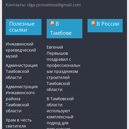
Контакты: olga.prosvetova@gmail.com
Полезные
В
В России
ссылки
Тамбове
Инжавинский
Евгений
краеведческий
Первышов
музей
поздравил с
Администрация
профессиональн
Тамбовской
ым праздником
области
строителей
Тамбовской
Администрация
области
Инжавинского
района
В Тамбовской
Тамбовской
области
области
используют
комплексный
Храм в честь
подход для
святителя
повышения