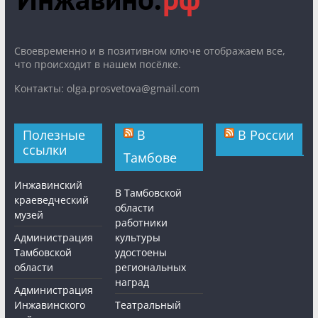
Cвоевременно и в позитивном ключе отображаем все,
что происходит в нашем посёлке.
Контакты: olga.prosvetova@gmail.com
Полезные
В
В России
ссылки
Тамбове
Инжавинский
В Тамбовской
краеведческий
области
музей
работники
Администрация
культуры
Тамбовской
удостоены
области
региональных
наград
Администрация
Инжавинского
Театральный