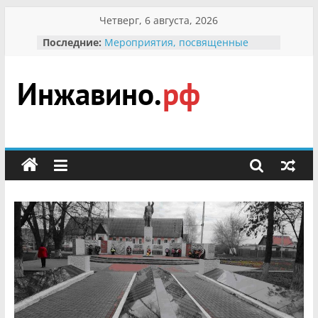
Перейти
Четверг, 6 августа, 2026
к
Последние:
Мероприятия, посвященные
содержимому
Международному Дню семьи
Присвоение звания «Почётный
гражданин Инжавинского округа»
участнице Великой
Инжавино.рф
Отечественной, фронтовичке
Александре Николаевне
Кирсановой
сельский
Безопасность в сети Интернет
портал
Ученики приняли участие в
мероприятии «Сохраним
первоцветы!»
В вольере Воронинского
заповедника родились крапчатые
суслики