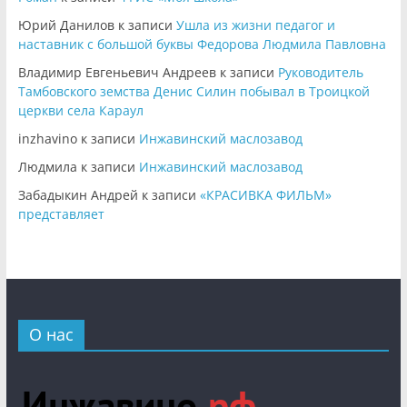
Юрий Данилов
к записи
Ушла из жизни педагог и
наставник с большой буквы Федорова Людмила Павловна
Владимир Евгеньевич Андреев
к записи
Руководитель
Тамбовского земства Денис Силин побывал в Троицкой
церкви села Караул
inzhavino
к записи
Инжавинский маслозавод
Людмила
к записи
Инжавинский маслозавод
Забадыкин Андрей
к записи
«КРАСИВКА ФИЛЬМ»
представляет
О нас