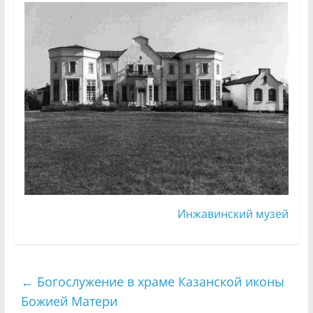
Инжавинский музей
←
Богослужение в храме Казанской иконы
Божией Матери