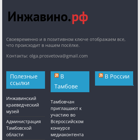
Cвоевременно и в позитивном ключе отображаем все,
что происходит в нашем посёлке.
Контакты: olga.prosvetova@gmail.com
Полезные
В
В России
ссылки
Тамбове
Инжавинский
Тамбовчан
краеведческий
приглашают к
музей
участию во
Администрация
Всероссийском
Тамбовской
конкурсе
области
медиаконтента