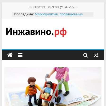
Перейти
Воскресенье, 9 августа, 2026
к
Последние:
Мероприятия, посвященные
содержимому
Международному Дню семьи
Присвоение звания «Почётный
гражданин Инжавинского округа»
участнице Великой
Инжавино.рф
Отечественной, фронтовичке
Александре Николаевне
Кирсановой
сельский
Безопасность в сети Интернет
портал
Ученики приняли участие в
мероприятии «Сохраним
первоцветы!»
В вольере Воронинского
заповедника родились крапчатые
суслики