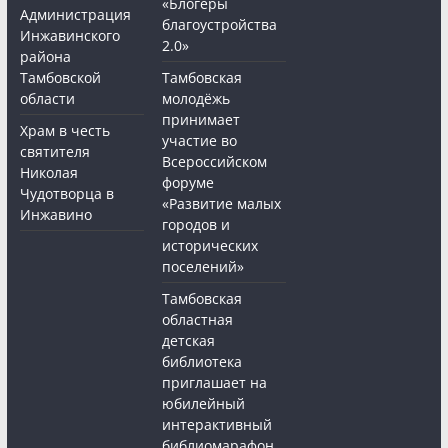
«Блогеры
Администрация
благоустройства
Инжавинского
2.0»
района
Тамбовской
Тамбовская
области
молодёжь
принимает
Храм в честь
участие во
святителя
Всероссийском
Николая
форуме
Чудотворца в
«Развитие малых
Инжавино
городов и
исторических
поселений»
Тамбовская
областная
детская
библиотека
приглашает на
юбилейный
интерактивный
библиомарафон