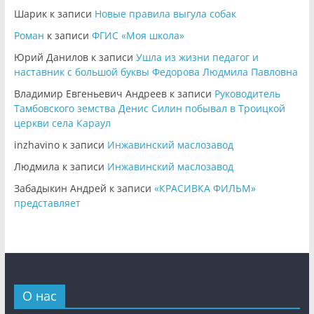
Шарик
к записи
Новые правила выгула собак
Роман
к записи
ФГИС «Моя школа»
Юрий Данилов
к записи
Ушла из жизни педагог и
наставник с большой буквы Федорова Людмила Павловна
Владимир Евгеньевич Андреев
к записи
Руководитель
Тамбовского земства Денис Силин побывал в Троицкой
церкви села Караул
inzhavino
к записи
Инжавинский маслозавод
Людмила
к записи
Инжавинский маслозавод
Забадыкин Андрей
к записи
«КРАСИВКА ФИЛЬМ»
представляет
О нас