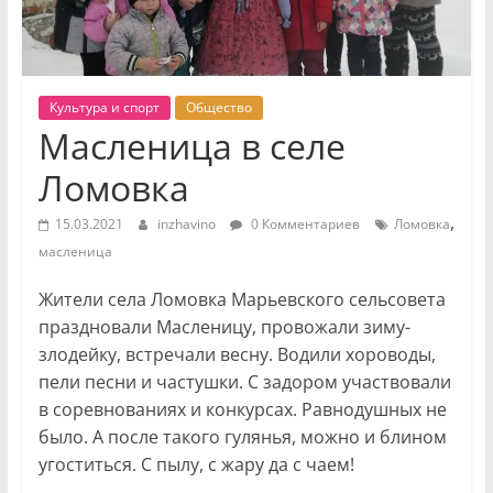
Культура и спорт
Общество
Масленица в селе
Ломовка
,
15.03.2021
inzhavino
0 Комментариев
Ломовка
масленица
Жители села Ломовка Марьевского сельсовета
праздновали Масленицу, провожали зиму-
злодейку, встречали весну. Водили хороводы,
пели песни и частушки. С задором участвовали
в соревнованиях и конкурсах. Равнодушных не
было. А после такого гулянья, можно и блином
угоститься. С пылу, с жару да с чаем!