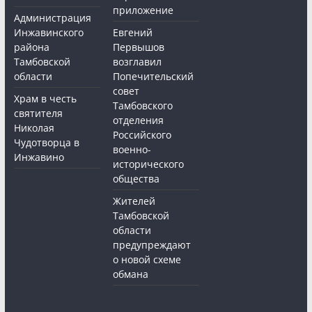
приложение
Администрация
Инжавинского
Евгений
района
Первышов
Тамбовской
возглавил
области
Попечительский
совет
Храм в честь
Тамбовского
святителя
отделения
Николая
Российского
Чудотворца в
военно-
Инжавино
исторического
общества
Жителей
Тамбовской
области
предупреждают
о новой схеме
обмана