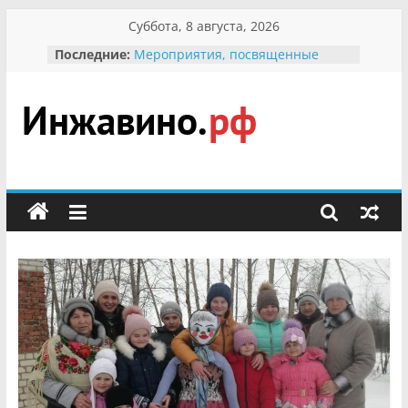
Перейти
Суббота, 8 августа, 2026
к
Последние:
Мероприятия, посвященные
содержимому
Международному Дню семьи
Присвоение звания «Почётный
гражданин Инжавинского округа»
участнице Великой
Инжавино.рф
Отечественной, фронтовичке
Александре Николаевне
Кирсановой
сельский
Безопасность в сети Интернет
портал
Ученики приняли участие в
мероприятии «Сохраним
первоцветы!»
В вольере Воронинского
заповедника родились крапчатые
суслики