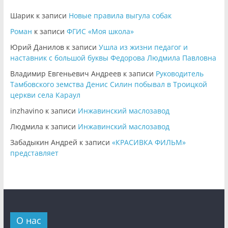
Шарик
к записи
Новые правила выгула собак
Роман
к записи
ФГИС «Моя школа»
Юрий Данилов
к записи
Ушла из жизни педагог и
наставник с большой буквы Федорова Людмила Павловна
Владимир Евгеньевич Андреев
к записи
Руководитель
Тамбовского земства Денис Силин побывал в Троицкой
церкви села Караул
inzhavino
к записи
Инжавинский маслозавод
Людмила
к записи
Инжавинский маслозавод
Забадыкин Андрей
к записи
«КРАСИВКА ФИЛЬМ»
представляет
О нас