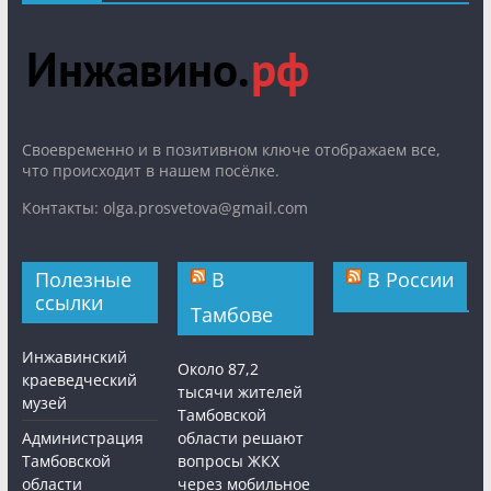
Cвоевременно и в позитивном ключе отображаем все,
что происходит в нашем посёлке.
Контакты: olga.prosvetova@gmail.com
Полезные
В
В России
ссылки
Тамбове
Инжавинский
Около 87,2
краеведческий
тысячи жителей
музей
Тамбовской
Администрация
области решают
Тамбовской
вопросы ЖКХ
области
через мобильное